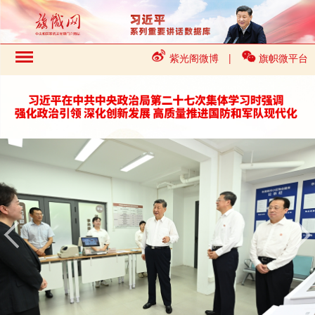
紫光阁微博
|
旗帜微平台