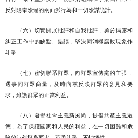
反對陽奉陰違的兩面派行為和一切陰謀詭計。
（六）切實開展批評和自我批評，勇於揭露和
糾正工作中的缺點、錯誤，堅決同消極腐敗現象作
斗爭。
（七）密切聯系群眾，向群眾宣傳黨的主張，
遇事同群眾商量，及時向黨反映群眾的意見和要
求，維護群眾的正當利益。
（八）發揚社會主義新風尚，提倡共產主義道
德，為了保護國家和人民的利益，在一切困難和危
險的時刻挺身而出，英勇斗爭，不怕犧牲。