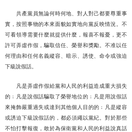
共產黨員無論何時何地、對人對己都要尊重事
實，按照事物的本來面貌如實地向黨反映情況。不
可看領導需要什麼就提供什麼，報喜不報憂，更不
許可弄虛作假，騙取信任、榮譽和獎勵。不准以任
何理由和任何名義縱容、暗示、誘使、命令或強迫
下級說假話。
凡是弄虛作假給黨和人民的利益造成重大損失
的﹔凡是說假話騙取了榮譽地位的﹔凡是用說假話
來掩飾嚴重過失或達到其他個人目的的﹔凡是縱容
或誘迫下級說假話的，都必須繩以黨紀。對於那些
不怕打擊報復，敢於為保衛黨和人民的利益說真話