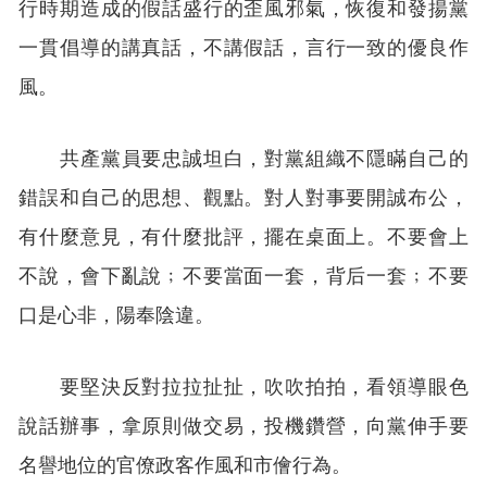
行時期造成的假話盛行的歪風邪氣，恢復和發揚黨
一貫倡導的講真話，不講假話，言行一致的優良作
風。
共產黨員要忠誠坦白，對黨組織不隱瞞自己的
錯誤和自己的思想、觀點。對人對事要開誠布公，
有什麼意見，有什麼批評，擺在桌面上。不要會上
不說，會下亂說﹔不要當面一套，背后一套﹔不要
口是心非，陽奉陰違。
要堅決反對拉拉扯扯，吹吹拍拍，看領導眼色
說話辦事，拿原則做交易，投機鑽營，向黨伸手要
名譽地位的官僚政客作風和市儈行為。