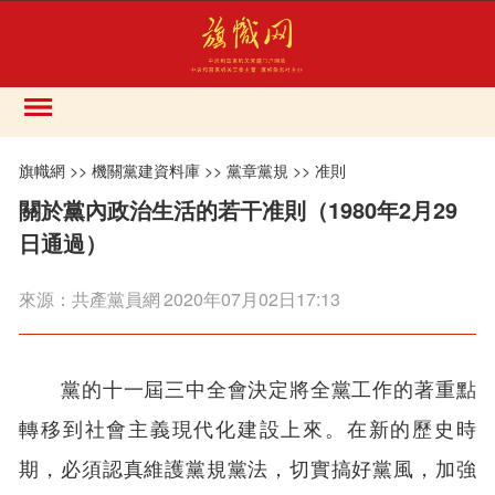
旗幟網
>>
機關黨建資料庫
>>
黨章黨規
>>
准則
關於黨內政治生活的若干准則（1980年2月29
日通過）
來源：
共產黨員網
2020年07月02日17:13
黨的十一屆三中全會決定將全黨工作的著重點
轉移到社會主義現代化建設上來。在新的歷史時
期，必須認真維護黨規黨法，切實搞好黨風，加強