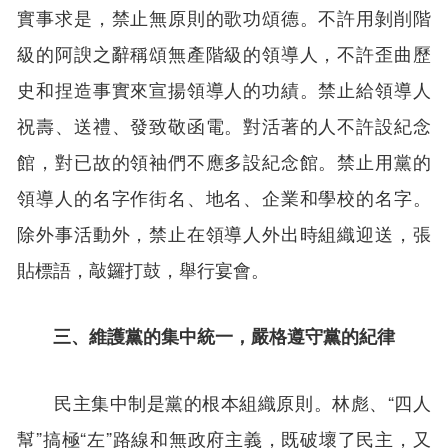
實事求是，禁止無原則的歌功頌德。不許用剝削階
級的阿諛之辭稱頌無產階級的領導人，不許歪曲歷
史和捏造事實來宣揚領導人的功績。禁止給領導人
祝壽、送禮、發致敬函電。對活著的人不許設紀念
館，對已故的領袖們不應多設紀念館。禁止用黨的
領導人的名字作街名、地名、企業和學校的名字。
除外事活動外，禁止在領導人外出時組織迎送，張
貼標語，敲鑼打鼓，舉行宴會。
三、維護黨的集中統一，嚴格遵守黨的紀律
民主集中制是黨的根本組織原則。林彪、“四人
幫”搞極“左”路線和無政府主義，既破壞了民主，又