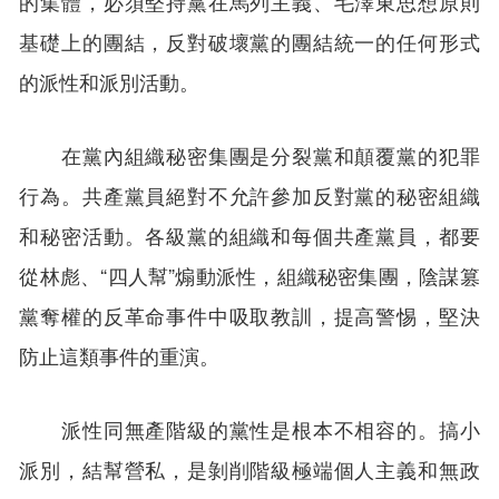
的集體，必須堅持黨在馬列主義、毛澤東思想原則
基礎上的團結，反對破壞黨的團結統一的任何形式
的派性和派別活動。
在黨內組織秘密集團是分裂黨和顛覆黨的犯罪
行為。共產黨員絕對不允許參加反對黨的秘密組織
和秘密活動。各級黨的組織和每個共產黨員，都要
從林彪、“四人幫”煽動派性，組織秘密集團，陰謀篡
黨奪權的反革命事件中吸取教訓，提高警惕，堅決
防止這類事件的重演。
派性同無產階級的黨性是根本不相容的。搞小
派別，結幫營私，是剝削階級極端個人主義和無政