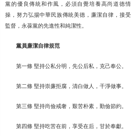
黨的優良傳統和作風，必須自覺培養高尚道德情
操，努力弘揚中華民族傳統美德，廉潔自律，接受
監督，永葆黨的先進性和純潔性。
黨員廉潔自律規范
第一條 堅持公私分明，先公后私，克己奉公。
第二條 堅持崇廉拒腐，清白做人，干淨做事。
第三條 堅持尚儉戒奢，艱苦朴素，勤儉節約。
第四條 堅持吃苦在前，享受在后，甘於奉獻。