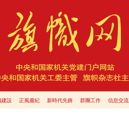
織建設
正風肅紀
新時代先鋒
群團工作
信息交流