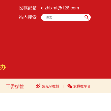
投稿郵箱：
qizhixmt@126.com
站內搜索：
工委媒體
紫光閣微博
|
旗幟微平台