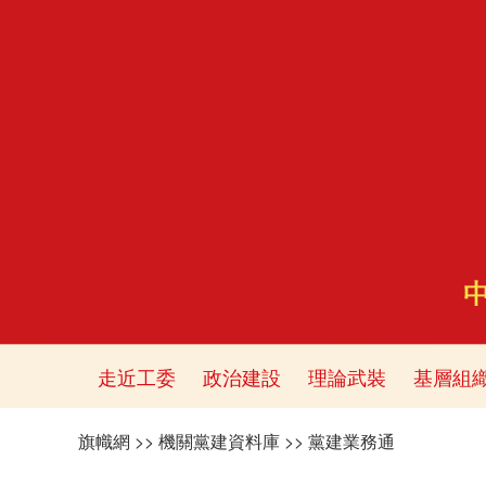
走近工委
政治建設
理論武裝
基層組
旗幟網
>>
機關黨建資料庫
>>
黨建業務通