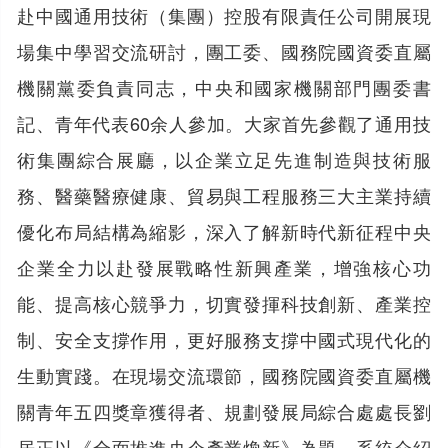
赴中國通用技術（集團）控股有限責任公司開展現
場集中學習交流研討，團工委、國務院國資委直屬
機關黨委負責同志，中央和國家機關部門團委書
記、青年代表60余人參加。大家首先參觀了通用技
術集團綜合展廳，以企業立足先進制造與技術服
務、醫藥醫療健康、貿易與工程服務三大主業持續
優化布局結構為縮影，深入了解新時代新征程中央
企業全力以赴發展戰略性新興產業，增強核心功
能、提高核心競爭力，切實發揮科技創新、產業控
制、安全支撐作用，更好服務支撐中國式現代化的
生動實踐。在現場交流環節，國務院國資委直屬機
關青年五四獎章獲得者、規劃發展局綜合處處長劉
居正以《全面推進央企產業煥新》為題，系統介紹