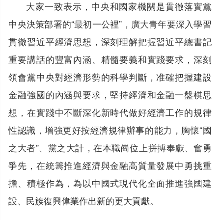
大家一致表示，中央和國家機關是貫徹落實黨
中央決策部署的“最初一公裡”，廣大青年要深入學習
貫徹習近平經濟思想，深刻理解把握習近平總書記
重要講話的豐富內涵、精髓要義和實踐要求，深刻
領會黨中央對經濟形勢的科學判斷，准確把握建設
金融強國的內涵與要求，堅持經濟和金融一盤棋思
想，在實踐中不斷深化新時代做好經濟工作的規律
性認識，增強更好按經濟規律辦事的能力，胸懷“國
之大者”、黨之大計，在本職崗位上拼搏奉獻、奮勇
爭先，在統籌推進經濟與金融高質量發展中勇挑重
擔、積極作為，為以中國式現代化全面推進強國建
設、民族復興偉業作出新的更大貢獻。