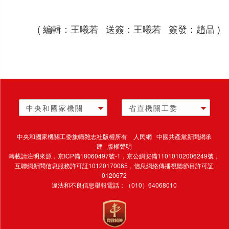
( 編輯：王曦若 送簽：王曦若 簽發：趙品 )
中央和國家機關
省直機關工委
中央和國家機關工委旗幟雜志社版權所有 人民網 中國共產黨新聞網承
建 版權聲明
轉載請注明來源，
京ICP備18060497號-1
，京公網安備11010102006249號，
互聯網新聞信息服務許可証10120170065，
信息網絡傳播視聽節目許可証
0120672
違法和不良信息舉報電話：（010）64068010