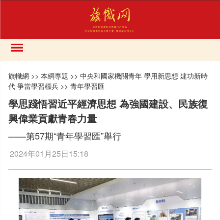
旗幟網
>>
本網專題
>>
中央和國家機關青年 學用新思想 建功新時
代 爭當學習標兵
>>
青年學習匯
學思踐悟習近平經濟思想 為強國建設、民族復
興偉業貢獻青春力量
——第57期“青年學習匯”舉行
2024年01月25日15:18