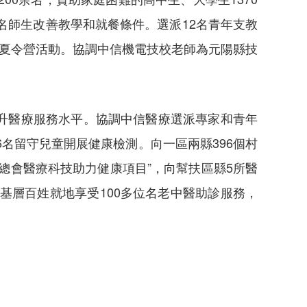
名師生改善教學和就餐條件。選派12名青年支教
展夏令營活動。協調中信機電技校老師為元陽縣技
升醫療服務水平。協調中信醫療選派專家和青年
名留守兒童開展健康檢測。向一區兩縣396個村
總會醫療科技助力健康項目”，向幫扶區縣5所醫
基層百姓就地享受100多位名老中醫助診服務，