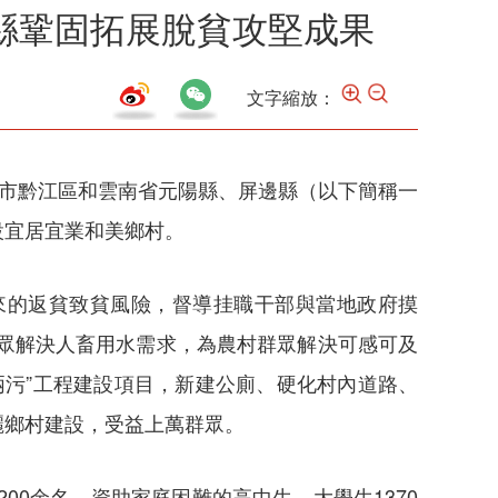
縣鞏固拓展脫貧攻堅成果
文字縮放：
慶市黔江區和雲南省元陽縣、屏邊縣（以下簡稱一
設宜居宜業和美鄉村。
來的返貧致貧風險，督導挂職干部與當地政府摸
戶群眾解決人畜用水需求，為農村群眾解決可感可及
兩污”工程建設項目，新建公廁、硬化村內道路、
麗鄉村建設，受益上萬群眾。
00余名，資助家庭困難的高中生、大學生1370