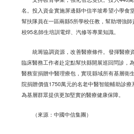
名。投入資金實施屏邊縣中信半坡希望小學食堂
幫扶隊員在一區兩縣5所學校任教，幫助增強師
校95名師生培訓電焊、汽修等專業知識。
統籌協調資源，改善醫療條件。發揮醫療
臨床醫務工作者赴定點幫扶縣開展巡回問診，為
醫務室捐贈中醫理療包，實現縣域所有基層衛生
院捐贈價值1750萬元的名老中醫智能輔助診
為基層群眾提供更加堅實的醫療健康保障。
（來源：中國中信集團）