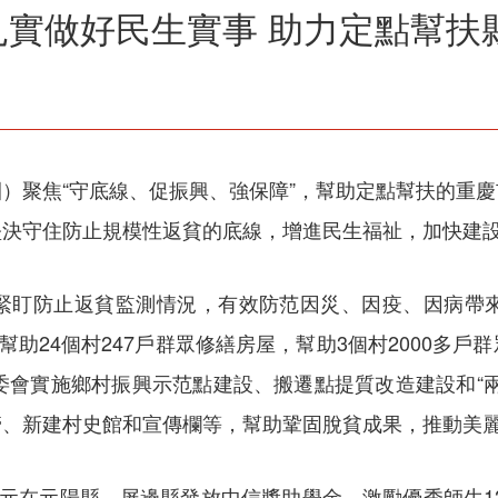
扎實做好民生實事 助力定點幫扶
）聚焦“守底線、促振興、強保障”，幫助定點幫扶的重
堅決守住防止規模性返貧的底線，增進民生福祉，加快建
緊盯防止返貧監測情況，有效防范因災、因疫、因病帶
幫助24個村247戶群眾修繕房屋，幫助3個村2000多
委會實施鄉村振興示范點建設、搬遷點提質改造建設和“
管、新建村史館和宣傳欄等，幫助鞏固脫貧成果，推動美
元在元陽縣、屏邊縣發放中信獎助學金，激勵優秀師生12