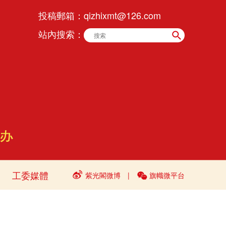
投稿郵箱：
qizhixmt@126.com
站內搜索：
工委媒體
紫光閣微博
|
旗幟微平台