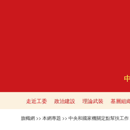
走近工委
政治建設
理論武裝
基層組
旗幟網
>>
本網專題
>>
中央和國家機關定點幫扶工作