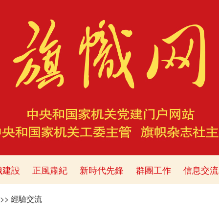
織建設
正風肅紀
新時代先鋒
群團工作
信息交流
>>
經驗交流