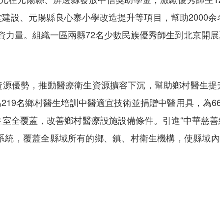
建設、元陽縣良心寨小學改造提升等項目，幫助2000余
資力量。組織一區兩縣72名少數民族優秀師生到北京開
資源優勢，推動醫療衛生資源擴容下沉，幫助鄉村醫生提
219名鄉村醫生培訓中醫適宜技術並捐贈中醫用具，為66
室全覆蓋，改善鄉村醫療設施設備條件。引進“中華慈善
療系統，覆蓋全縣域所有的鄉、鎮、村衛生機構，使縣域內