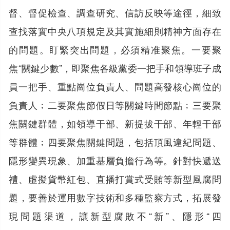
督、督促檢查、調查研究、信訪反映等途徑，細致
查找落實中央八項規定及其實施細則精神方面存在
的問題。盯緊突出問題，必須精准聚焦。一要聚
焦“關鍵少數”，即聚焦各級黨委一把手和領導班子成
員一把手、重點崗位負責人、問題高發核心崗位的
負責人﹔二要聚焦節假日等關鍵時間節點﹔三要聚
焦關鍵群體，如領導干部、新提拔干部、年輕干部
等群體﹔四要聚焦關鍵問題，包括頂風違紀問題、
隱形變異現象、加重基層負擔行為等。針對快遞送
禮、虛擬貨幣紅包、直播打賞式受賄等新型風腐問
題，要善於運用數字技術和多種監察方式，拓展發
現問題渠道，讓新型腐敗不“新”、隱形“四