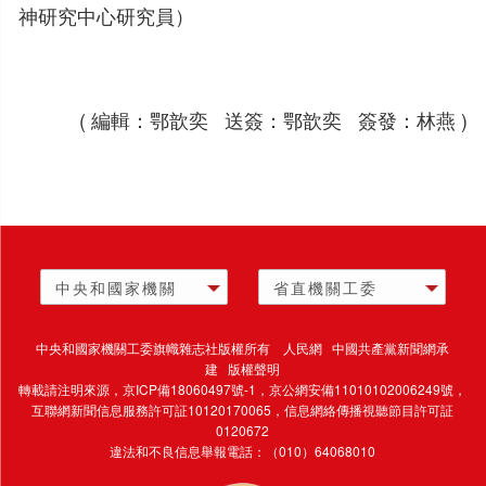
神研究中心研究員）
( 編輯：鄂歆奕 送簽：鄂歆奕 簽發：林燕 )
中央和國家機關
省直機關工委
中央和國家機關工委旗幟雜志社版權所有 人民網 中國共產黨新聞網承
建 版權聲明
轉載請注明來源，
京ICP備18060497號-1
，京公網安備11010102006249號，
互聯網新聞信息服務許可証10120170065，
信息網絡傳播視聽節目許可証
0120672
違法和不良信息舉報電話：（010）64068010