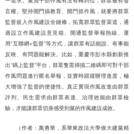
言權。堅持開門搞教育、開門抓作風，就要將群眾
監督嵌入作風建設全鏈條，拓寬群眾監督渠道，通
過設立作風建設意見箱、開通監督舉報熱線、運
用“互聯網+監督”等方式，讓群眾有話能說、有事能
反映、有問題能解決。比如，重慶市彭水縣創新推
出“碼上監督”平台，群眾隻需掃描二維碼即可對干部
作風問題進行匿名舉報，並實時跟蹤辦理進度，極
大增強了監督的便捷性。真正實現作風改進由群眾
評判、民生需求由群眾表達、治理效能由群眾檢
驗，才能讓群眾切身感受到黨的作風建設成效。
（作者：萬勇華，系華東政法大學偉大建黨精