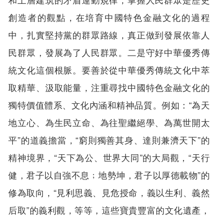
創造者的觀點，在培育中國特色金融文化的過程
中，扎實堅持黨的群眾路線，真正做到發展依靠人
民群眾，發展為了人民群眾。二是守好中華優秀傳
統文化這個根脈。要善於從中華優秀傳統文化中萃
取精華、汲取能量，注重尋找中國特色金融文化的
獨特價值體系、文化內涵和精神品質。例如：“為天
地立心、為生民立命、為往聖繼絕學、為萬世開太
平”的道義擔當，“窮則獨善其身、達則兼濟天下”的
精神境界，“天下為公、世界大同”的大局觀，“天行
健，君子以自強不息﹔地勢坤，君子以厚德載物”的
修為取向，“見利思義、見危授命，義以生利、義然
后取”的義利觀，等等，這些寶貴豐富的文化遺產，