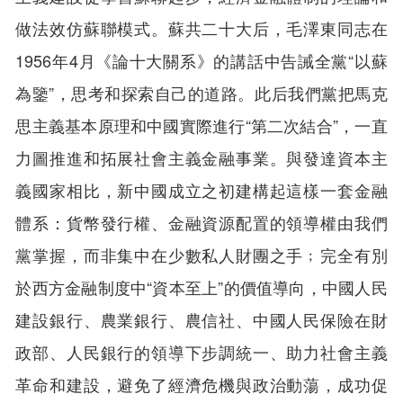
做法效仿蘇聯模式。蘇共二十大后，毛澤東同志在
1956年4月《論十大關系》的講話中告誡全黨“以蘇
為鑒”，思考和探索自己的道路。此后我們黨把馬克
思主義基本原理和中國實際進行“第二次結合”，一直
力圖推進和拓展社會主義金融事業。與發達資本主
義國家相比，新中國成立之初建構起這樣一套金融
體系：貨幣發行權、金融資源配置的領導權由我們
黨掌握，而非集中在少數私人財團之手﹔完全有別
於西方金融制度中“資本至上”的價值導向，中國人民
建設銀行、農業銀行、農信社、中國人民保險在財
政部、人民銀行的領導下步調統一、助力社會主義
革命和建設，避免了經濟危機與政治動蕩，成功促