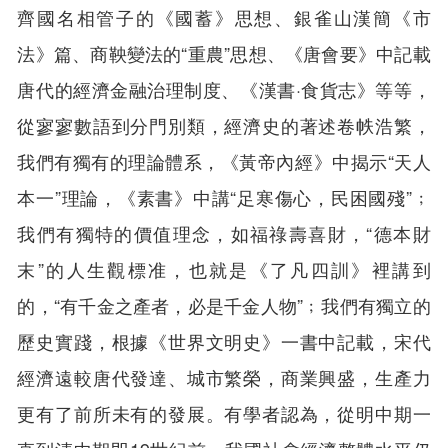
齊國名相管子的《國蓄》思想、銀雀山漢簡《市
法》篇、商鞅變法的“重農”思想、《唐會要》中記載
唐代的經濟金融治理制度、《漢書·食貨志》等等，
從寥寥數語到分門別類，經濟史的著述卷帙浩繁，
我們有獨有的理論體系，《黃帝內經》中揭示“天人
本一”理論，《素書》中講“足寒傷心，民困國殘”﹔
我們有獨特的價值理念，如福祿壽喜財，“德本財
末”的人生觀標准，也就是《了凡四訓》裡講到
的，“有千金之產者，必是千金人物”﹔我們有獨立的
歷史實踐，根據《世界文明史》一書中記載，宋代
經濟遠較唐代發達、城市繁榮，商業興盛，生產力
更有了前所未有的發展。有學者認為，從明中期一