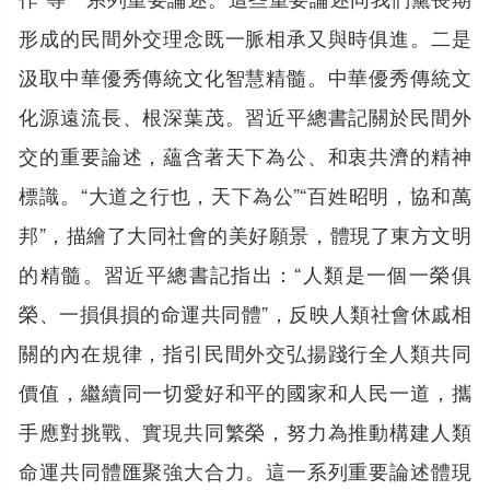
形成的民間外交理念既一脈相承又與時俱進。二是
汲取中華優秀傳統文化智慧精髓。中華優秀傳統文
化源遠流長、根深葉茂。習近平總書記關於民間外
交的重要論述，蘊含著天下為公、和衷共濟的精神
標識。“大道之行也，天下為公”“百姓昭明，協和萬
邦”，描繪了大同社會的美好願景，體現了東方文明
的精髓。習近平總書記指出：“人類是一個一榮俱
榮、一損俱損的命運共同體”，反映人類社會休戚相
關的內在規律，指引民間外交弘揚踐行全人類共同
價值，繼續同一切愛好和平的國家和人民一道，攜
手應對挑戰、實現共同繁榮，努力為推動構建人類
命運共同體匯聚強大合力。這一系列重要論述體現