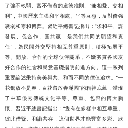
了強不執弱、富不侮貧的道德准則。“兼相愛、交相
利”，中國歷來主張和平相處、平等互惠，反對倚強
凌弱和零和博弈。習近平總書記指出：“求和平、謀
發展、促合作、圖共贏，是我們共同的願望和責
任”，為民間外交堅持相互尊重原則，積極拓展平
等、開放、合作的全球伙伴關系，不斷夯實各國友
好合作的社會和民意基礎指明前進方向。這一系列
重要論述秉持美美與共、和而不同的價值追求。“一
花獨放不是春，百花齊放春滿園”的精神底蘊，體現
了中華優秀傳統文化平等、尊重、包容的博大胸
懷。習近平總書記指出：“隻有在多樣中相互尊重、
彼此借鑒、和諧共存，這個世界才能豐富多彩、欣