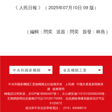
《 人民日報 》（ 2025年07月10日 09 版）
( 編輯：閆奕 送簽：閆奕 簽發：林燕 )
中央和國家機關
省直機關工委
中央和國家機關工委旗幟雜志社版權所有 人民網 中國共產黨新聞網承
建 版權聲明
轉載請注明來源，
京ICP備18060497號-1
，京公網安備11010102006249號，
互聯網新聞信息服務許可証10120170065，
信息網絡傳播視聽節目許可証
0120672
違法和不良信息舉報電話：（010）64068010