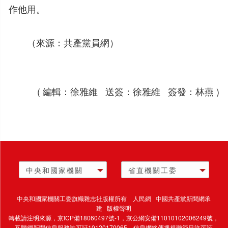
作他用。
（來源：共產黨員網）
( 編輯：徐雅維 送簽：徐雅維 簽發：林燕 )
中央和國家機關
省直機關工委
中央和國家機關工委旗幟雜志社版權所有 人民網 中國共產黨新聞網承
建 版權聲明
轉載請注明來源，
京ICP備18060497號-1
，京公網安備11010102006249號，
互聯網新聞信息服務許可証10120170065，
信息網絡傳播視聽節目許可証