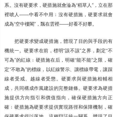
系。沒有硬要求，硬措施就會淪為“稻草人”，立在那
裡唬人——中看不中用﹔沒有硬措施，硬要求就會
成為“空中樓閣”，飄在雲裡——好看不好攀。
把硬要求變成硬措施，體現了目的與手段的有
機統一。硬要求在前，標明“該不該”之界，劃定“不
可為”的紅線﹔硬措施在后，明確“能不能”之限，確
定“不敢為”的標線，以紅線警示、讓標線帶電，讓踩
線者受戒、越線者受懲。硬要求與硬措施相輔相
成，共同構成作風建設的完整鏈條。硬要求為硬措
施提供方向指引和價值指向，確保硬措施方向正
確﹔硬措施為硬要求提供實現路徑和保障機制，確
保硬要求得以落地。這種辯証統一關系，體現了目