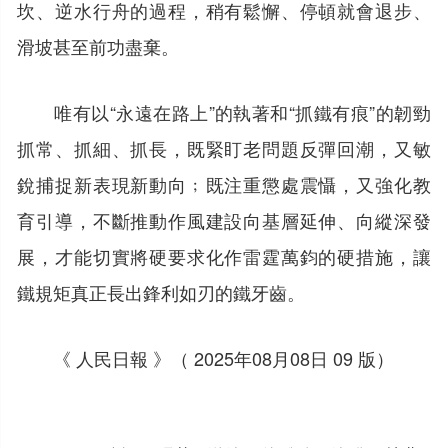
坎、逆水行舟的過程，稍有鬆懈、停頓就會退步、
滑坡甚至前功盡棄。
唯有以“永遠在路上”的執著和“抓鐵有痕”的韌勁
抓常、抓細、抓長，既緊盯老問題反彈回潮，又敏
銳捕捉新表現新動向﹔既注重懲處震懾，又強化教
育引導，不斷推動作風建設向基層延伸、向縱深發
展，才能切實將硬要求化作雷霆萬鈞的硬措施，讓
鐵規矩真正長出鋒利如刃的鐵牙齒。
《 人民日報 》（ 2025年08月08日 09 版）