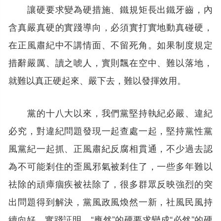
讓硬要求變為硬措施、鐵規矩長出鐵牙齒，內
含真嚴真硬的實踐導向，必須實打實地動真碰硬，
在正風肅紀中不講情面、不留死角。如果制度規定
措辭嚴厲、讀之唬人，實則飄在空中、難以落地，
就難以真正硬起來、嚴下去，難以發揮效用。
黨的十八大以來，我們黨堅持執紀必嚴、違紀
必究，對違紀問題發現一起查處一起，堅持黨性黨
風黨紀一起抓、正風肅紀反腐相貫通，不少過去認
為不可能剎住的歪風邪氣被剎住了，一些多年難以
祛除的頑瘴痼疾被祛除了，很多群眾反映強烈的突
出問題得到解決，黨風政風煥然一新，社風民風持
續向好。實踐証明，“應然”的硬要求變成“必然”的硬