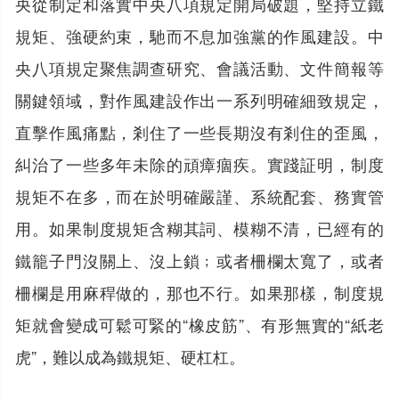
央從制定和落實中央八項規定開局破題，堅持立鐵
規矩、強硬約束，馳而不息加強黨的作風建設。中
央八項規定聚焦調查研究、會議活動、文件簡報等
關鍵領域，對作風建設作出一系列明確細致規定，
直擊作風痛點，剎住了一些長期沒有剎住的歪風，
糾治了一些多年未除的頑瘴痼疾。實踐証明，制度
規矩不在多，而在於明確嚴謹、系統配套、務實管
用。如果制度規矩含糊其詞、模糊不清，已經有的
鐵籠子門沒關上、沒上鎖﹔或者柵欄太寬了，或者
柵欄是用麻稈做的，那也不行。如果那樣，制度規
矩就會變成可鬆可緊的“橡皮筋”、有形無實的“紙老
虎”，難以成為鐵規矩、硬杠杠。