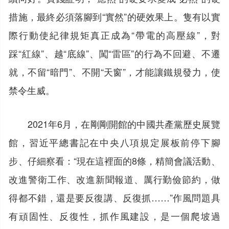
措施，最終必須落腳到“實然”的硬效果上。隻有以實
際行動使紀律規矩真正成為“帶電的高壓線”，對
踩“紅線”、越“底線”、闖“雷區”的行為不回避、不遷
就，不留“暗門”、不開“天窗”，才能讓鐵規發力，使
禁令生威。
2021年6月，在剛剛開館的中國共產黨歷史展覽
館，習近平總書記在中央八項規定展板前停下腳
步、仔細察看：“現在這裡面的8條，精簡會議活動、
改進警衛工作、改進新聞報道、厲行勤儉節約，做
得都不錯，還是要反復講、反復抓……”作風問題具
有頑固性、反復性，抓作風建設，是一個爬坡過