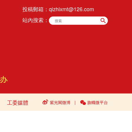
投稿郵箱：
qizhixmt@126.com
站內搜索：
工委媒體
紫光閣微博
|
旗幟微平台