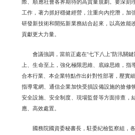
際、順應社會各界期待的高質量規劃。要深刻
工作，著力抓好穩健經營，注重向內挖潛，加
研發新技術和開拓新業務結合起來，以高效能
貢獻更大力量。
會議強調，當前正處在“七下八上”防汛關
上、生命至上，強化極限思維、底線思維，指
合本行業、本企業特點作出針對性部署，壓實細
指導電網、通信企業加快受損設備設施的搶修
安全設施、安全制度、現場監督等方面排查，
應、高效處置。
國務院國資委秘書長，駐委紀檢監察組，