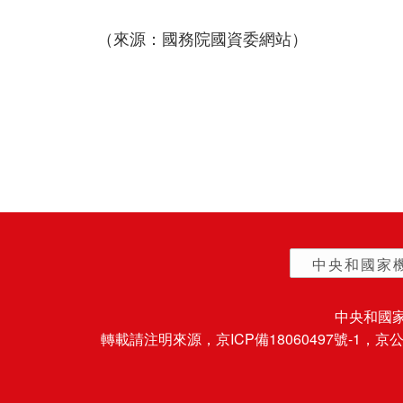
（來源：國務院國資委網站）
中央和國家
中央和國
轉載請注明來源，
京ICP備18060497號-1
，京公網