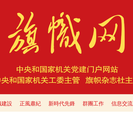
織建設
正風肅紀
新時代先鋒
群團工作
信息交流