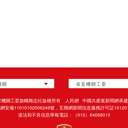
機關
省直機關工委
家機關工委旗幟雜志社版權所有 人民網 中國共產黨新聞網承建
安備11010102006249號，
互聯網新聞信息服務許可証101201
違法和不良信息舉報電話：（010）64068010