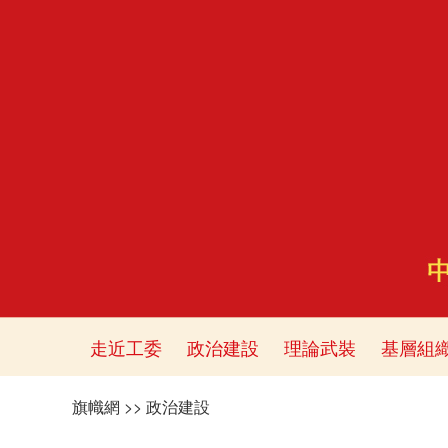
走近工委
政治建設
理論武裝
基層組
旗幟網
>>
政治建設