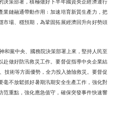
的決策部署，積極做好下半年國資央企經濟運行
產業鏈融通帶動作用﹔加速培育新質生產力，把
穩市場、穩預期，為鞏固拓展經濟回升向好勢頭
精神和黨中央、國務院決策部署上來，堅持人民至
以赴做好防汛救災工作。要督促指導中央企業結
員、技術等方面優勢，全力投入搶險救災。要督促
要毫不放鬆抓好暑期汛期安全生產工作，強化對
防范重點，強化應急值守，確保突發事件快速響