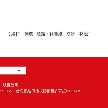
( 編輯：劉瓊 送簽：徐雅維 簽發：林燕 )
 版權聲明
70065，
信息網絡傳播視聽節目許可証0120672