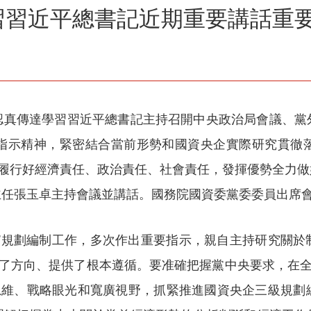
習習近平總書記近期重要講話重
認真傳達學習習近平總書記主持召開中央政治局會議、黨
指示精神，緊密結合當前形勢和國資央企實際研究貫徹
定履行好經濟責任、政治責任、社會責任，發揮優勢全力
主任張玉卓主持會議並講話。國務院國資委黨委委員出席
五”規劃編制工作，多次作出重要指示，親自主持研究關於
明了方向、提供了根本遵循。要准確把握黨中央要求，在全
瞻思維、戰略眼光和寬廣視野，抓緊推進國資央企三級規劃