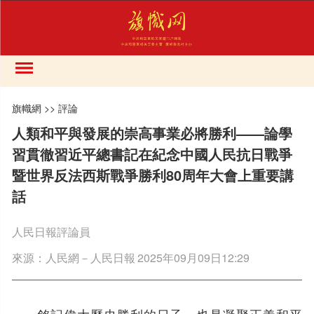
旗幟網
>>
評論
人類和平與發展的崇高事業必將勝利——論學
習貫徹習近平總書記在紀念中國人民抗日戰爭
暨世界反法西斯戰爭勝利80周年大會上重要講
話
人民日報評論員
來源：
人民網－人民日報
2025年09月09日12:29
銘記偉大歷史勝利的日子，也是凝聚正義和平