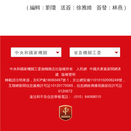
( 編輯：劉瓊 送簽：徐雅維 簽發：林燕 )
中央和國家機關
省直機關工委
中央和國家機關工委旗幟雜志社版權所有 人民網 中國共產黨新聞網承
建 版權聲明
轉載請注明來源，
京ICP備18060497號-1
，京公網安備11010102006249號，
互聯網新聞信息服務許可証10120170065，
信息網絡傳播視聽節目許可証
0120672
違法和不良信息舉報電話：（010）64068010