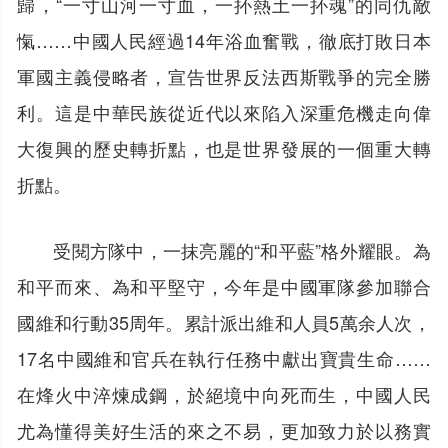
歸，“一寸山河一寸血，一抔熱土一抔魂”的同仇敵
愾……中國人民經過14年浴血奮戰，徹底打敗日本
軍國主義侵略者，宣告世界反法西斯戰爭的完全勝
利。這是中華民族從近代以來陷入深重危機走向偉
大復興的歷史轉折點，也是世界發展的一個重大轉
折點。
受閱方隊中，一抹亮麗的“和平藍”格外耀眼。為
和平而來、為和平堅守，今年是中國軍隊參加聯合
國維和行動35周年。累計派出維和人員5萬余人次，
17名中國維和官兵在執行任務中獻出寶貴生命……
在烽火中淬煉成鋼，於絕境中向死而生，中國人民
尤為懂得美好生活的來之不易，更加致力於以務實