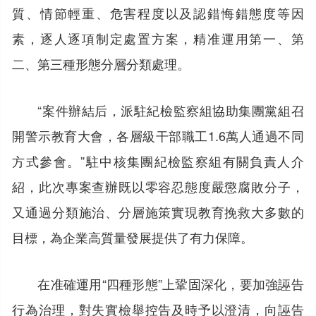
質、情節輕重、危害程度以及認錯悔錯態度等因
素，逐人逐項制定處置方案，精准運用第一、第
二、第三種形態分層分類處理。
“案件辦結后，派駐紀檢監察組協助集團黨組召
開警示教育大會，各層級干部職工1.6萬人通過不同
方式參會。”駐中核集團紀檢監察組有關負責人介
紹，此次專案查辦既以零容忍態度嚴懲腐敗分子，
又通過分類施治、分層施策實現教育挽救大多數的
目標，為企業高質量發展提供了有力保障。
在准確運用“四種形態”上鞏固深化，要加強誣告
行為治理，對失實檢舉控告及時予以澄清，向誣告