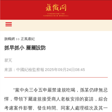
旗幟網
>>
正風肅紀
抓早抓小 層層設防
瞿芃
來源：
中國紀檢監察報
2025年09月24日08:45
“黨中央三令五申嚴禁違規吃喝，孫某仍肆無忌
憚，帶領下屬違規接受商人老板安排的宴請，綜合
考慮案件影響、發生時間、同案人處理檔次及其一