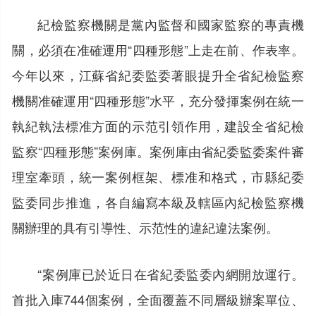
紀檢監察機關是黨內監督和國家監察的專責機
關，必須在准確運用“四種形態”上走在前、作表率。
今年以來，江蘇省紀委監委著眼提升全省紀檢監察
機關准確運用“四種形態”水平，充分發揮案例在統一
執紀執法標准方面的示范引領作用，建設全省紀檢
監察“四種形態”案例庫。案例庫由省紀委監委案件審
理室牽頭，統一案例框架、標准和格式，市縣紀委
監委同步推進，各自編寫本級及轄區內紀檢監察機
關辦理的具有引導性、示范性的違紀違法案例。
“案例庫已於近日在省紀委監委內網開放運行。
首批入庫744個案例，全面覆蓋不同層級辦案單位、