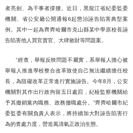
者亮劍、為干事者撐腰。近日，黑龍江省紀委監委
機關、省公安廳公開通報6起懲治誣告陷害典型案
例。其中一起為齊齊哈爾市克山縣某中學原校長誣
告陷害他人買官賣官、大肆斂財等問題案。
“經查，舉報反映問題不屬實，系舉報人擔心被
舉報人推進學校整合改革致使自己無法繼續擔任校
長，為阻礙改革正常進行實施誣告。今年8月，公安
機關對其作出行政拘留五日處罰，紀檢監察機關給
予其撤銷黨內職務、政務撤職處分。”齊齊哈爾市紀
委監委有關負責人表示，將持續加大對誣告陷害行
為的查處力度，營造風清氣正政治生態。