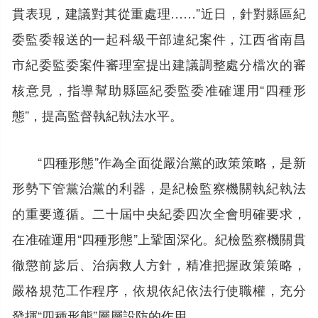
貫表現，建議對其從重處理……”近日，針對縣區紀
委監委報送的一起科級干部違紀案件，江西省南昌
市紀委監委案件審理室提出建議調整處分檔次的審
核意見，指導幫助縣區紀委監委准確運用“四種形
態”，提高監督執紀執法水平。
“四種形態”作為全面從嚴治黨的政策策略，是新
形勢下管黨治黨的利器，是紀檢監察機關執紀執法
的重要遵循。二十屆中央紀委四次全會明確要求，
在准確運用“四種形態”上鞏固深化。紀檢監察機關貫
徹懲前毖后、治病救人方針，精准把握政策策略，
嚴格規范工作程序，依規依紀依法行使職權，充分
發揮“四種形態”層層設防的作用。