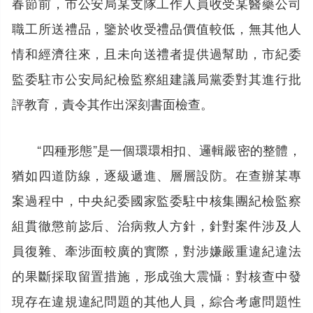
春節前，市公安局某支隊工作人員收受某醫藥公司
職工所送禮品，鑒於收受禮品價值較低，無其他人
情和經濟往來，且未向送禮者提供過幫助，市紀委
監委駐市公安局紀檢監察組建議局黨委對其進行批
評教育，責令其作出深刻書面檢查。
“四種形態”是一個環環相扣、邏輯嚴密的整體，
猶如四道防線，逐級遞進、層層設防。在查辦某專
案過程中，中央紀委國家監委駐中核集團紀檢監察
組貫徹懲前毖后、治病救人方針，針對案件涉及人
員復雜、牽涉面較廣的實際，對涉嫌嚴重違紀違法
的果斷採取留置措施，形成強大震懾﹔對核查中發
現存在違規違紀問題的其他人員，綜合考慮問題性