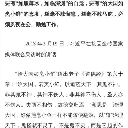
要有“如履薄冰，如临深渊”的自觉，要有“治大国如
烹小鲜”的态度，丝毫不敢懈怠，丝毫不敢马虎，必
须夙夜在公、勤勉工作。
——2013 年3 月19 日，习近平在接受金砖国家
媒体联合采访时的讲话
“治大国如烹小鲜”语出老子《道德经》第六十
章：“治大国，若烹小鲜。以道莅天下，其鬼不神。
非其鬼不神，其神不伤人；非其神不伤人，圣人亦
不伤人。夫两不相伤，故德交归焉。”意思是，治理
大国，好像煎烹小鱼一样不能随便翻滚。以“道”治理
天下，鬼怪就不灵了。不是鬼不灵，而是它起的作