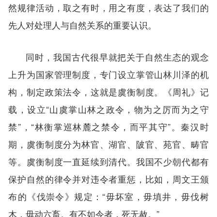
然规律活动，取之有时，用之有度，表达了我们的
先人对处理人与自然关系的重要认识。
同时，我国古代很早就把关于自然生态的观念
上升为国家管理制度，专门设立掌管山林川泽的机
构，制定政策法令，这就是虞衡制度。《周礼》记
载，设立“山虞掌山林之政令，物为之厉而为之守
禁”，“林衡掌巡林麓之禁令，而平其守”。秦汉时
期，虞衡制度分为林官、湖官、陂官、苑官、畴官
等。虞衡制度一直延续到清代。我国不少朝代都有
保护自然的律令并对违令者重惩，比如，周文王颁
布的《伐崇令》规定：“毋坏室，毋填井，毋伐树
木，毋动六畜。有不如令者，死无赦。”