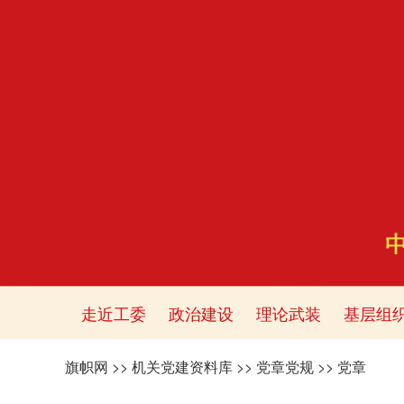
走近工委
政治建设
理论武装
基层组
旗帜网
>>
机关党建资料库
>>
党章党规
>>
党章