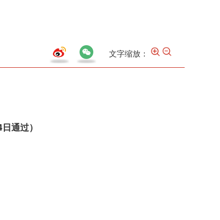
文字缩放：
4日通过）