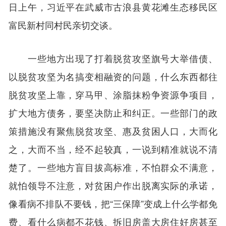
日上午，习近平在武威市古浪县黄花滩生态移民区
富民新村同村民亲切交谈。
一些地方出现了打着脱贫攻坚旗号大举借债、
以脱贫攻坚为名搞变相融资的问题，什么东西都往
脱贫攻坚上靠，穿马甲、涂脂抹粉争资源争项目，
扩大地方债务，要坚决防止和纠正。一些部门的政
策措施没有聚焦脱贫攻坚、惠及贫困人口，大而化
之，大而不当，经不起较真，一说到精准就说不清
楚了。一些地方盲目拔高标准，不怕群众不满意，
就怕领导不注意，对贫困户作出脱离实际的承诺，
像看病不排队不要钱，把“三保障”变成上什么学都免
费、看什么病都不花钱、拆旧房盖大房住好房甚至