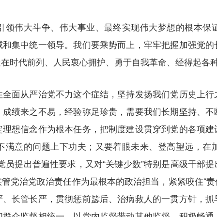
领伟大斗争、伟大事业、最终实现伟大梦想的根本保证
威和集中统一领导。我们要乘势而上，牢牢把握加强党的
走在时代前列、人民衷心拥护、勇于自我革命、经得起各
面从严治党不力这个症结，坚持发扬我们党历史上行
。成绩来之不易，经验弥足珍贵，需要我们长期坚持、不
定理想信念作为根本任务，把制度建设贯穿到党的各项建
不满意的问题上下功夫；又要着眼未来、登高望远，在
广大党员提出普遍性要求，又对“关键少数”特别是高级干部
管党治党政治责任作为最根本的政治担当，紧紧咬住“责任
严、长管长严，贯彻惩前毖后、治病救人的一贯方针，抓
和群众监督相统一，以党内监督带动其他监督，积极畅通