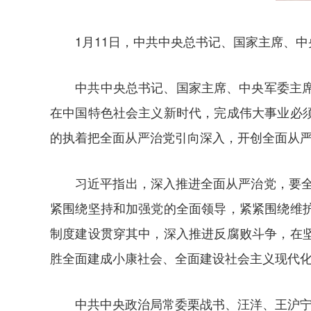
1月11日，中共中央总书记、国家主席、中
中共中央总书记、国家主席、中央军委主席习
在中国特色社会主义新时代，完成伟大事业必
的执着把全面从严治党引向深入，开创全面从
习近平指出，深入推进全面从严治党，要全面
紧围绕坚持和加强党的全面领导，紧紧围绕维
制度建设贯穿其中，深入推进反腐败斗争，在
胜全面建成小康社会、全面建设社会主义现代
中共中央政治局常委栗战书、汪洋、王沪宁、