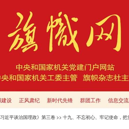
织建设
正风肃纪
新时代先锋
群团工作
信息交流
习近平谈治国理政》第三卷
>>
十九、不忘初心、牢记使命，把