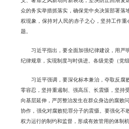
众的务实举措抓落实，确保党中央决策部署落
权现象，保持对人民的赤子之心，坚持工作重
题。
习近平指出，要全面加强纪律建设，用严明的
纪律规章，实现制度与时俱进。各级党委（党
习近平强调，要深化标本兼治，夺取反腐败斗
零容忍，坚持重遏制、强高压、长震慑，坚持受
向基层延伸，严厉整治发生在群众身边的腐败问
协作，强化对腐败犯罪分子的震慑。要强化不
权力运行的制约和监督，形成有效管用的体制