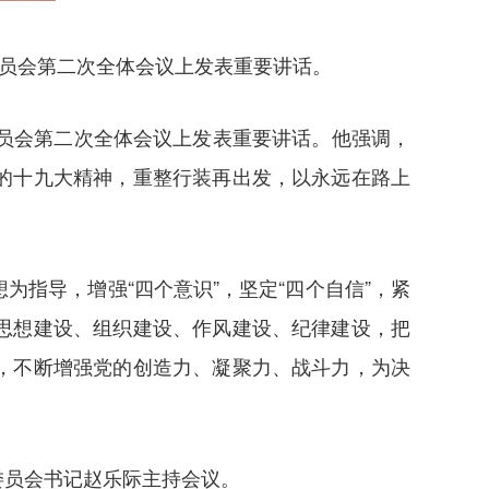
员会第二次全体会议上发表重要讲话。
员会第二次全体会议上发表重要讲话。他强调，
的十九大精神，重整行装再出发，以永远在路上
导，增强“四个意识”，坚定“四个自信”，紧
思想建设、组织建设、作风建设、纪律建设，把
，不断增强党的创造力、凝聚力、战斗力，为决
员会书记赵乐际主持会议。