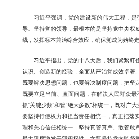
习近平强调，党的建设新的伟大工程，是引
导。坚持党的领导，最根本的是坚持党中央权
线，发挥标本兼治综合效应，确保党成为始终
习近平指出，党的十八大后，我们紧紧盯住全
认识、创造新的经验，全面从严治党成效卓著
既要解决思想问题，也要解决制度问题，把坚
既要立足当前、直面问题，在解决人民群众最
抓“关键少数”和管“绝大多数”相统一，既对
要坚持行使权力和担当责任相统一，真正把落实
理和关心信任相统一，坚持真管真严、敢管敢
最大限度激发干部积极性。六要坚持党内监督