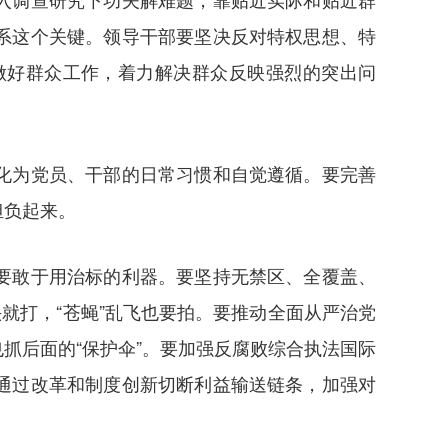
系这个关键。领导干部要坚决反对特权思想、特
做好群众工作，着力解决群众反映强烈的突出问
化为党员、干部的日常习惯和自觉遵循。要完善
担负起来。
要敢于用治标的利器。要坚持无禁区、全覆盖、
就打，“苍蝇”乱飞也要拍。要推动全面从严治党
抓后面的“保护伞”。要加强反腐败综合执法国际
通过改革和制度创新切断利益输送链条，加强对