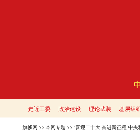
走近工委
政治建设
理论武装
基层组
旗帜网
>>
本网专题
>>
“喜迎二十大 奋进新征程”中