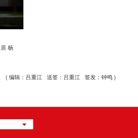
居 杨
( 编辑：吕重江 送签：吕重江 签发：钟鸣 )