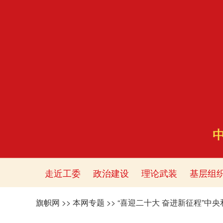
走近工委
政治建设
理论武装
基层组
旗帜网
>>
本网专题
>>
“喜迎二十大 奋进新征程”中