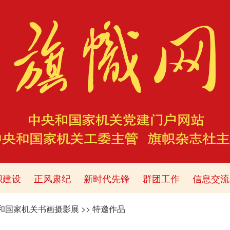
织建设
正风肃纪
新时代先锋
群团工作
信息交流
央和国家机关书画摄影展
>>
特邀作品