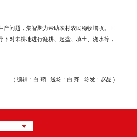
生产问题，集智聚力帮助农村农民稳收增收。工
导下对未耕地进行翻耕、起垄、填土、浇水等，
( 编辑：白 翔 送签：白 翔 签发：赵品 )