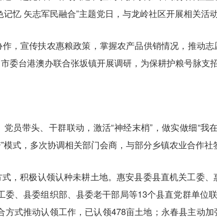
色记忆 矢志军民融合”主题党日，与龙岭社区开展相关活
协作，宣传扶农惠粮政策，掌握农产品供销情况，推动志
；市委台港澳办联合张坂镇开展调研，为保耕护粮号脉支
党员带头、干群联动，激活“神经末梢”，做实做细“我
三带”模式，多次协调相关部门会商，与部分乡镇农业合作社
方式，积极认领认种未耕土地。惠安县委县直机关工委、惠
关工委、县委组织部、县委老干部局等13个县直党群单位联
结合方式推动认领工作，已认领478亩土地；永春县主动