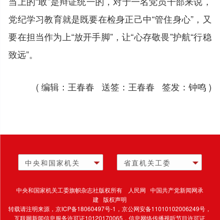
当上的“敢”是辩证统一的，对于一名党员干部来说，
党纪学习教育就是既要在检身正己中“管住身心”，又
要在担当作为上“放开手脚”，让“心存敬畏”护航“行稳
致远”。
( 编辑：王春春 送签：王春春 签发：钟鸣 )
中央和国家机关
省直机关工委
中央和国家机关工委旗帜杂志社版权所有 人民网 中国共产党新闻网承
建 版权声明
转载请注明来源，
京ICP备18060497号-1
，京公网安备11010102006249号，
互联网新闻信息服务许可证10120170065，
信息网络传播视听节目许可证