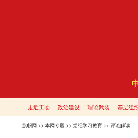
走近工委
政治建设
理论武装
基层组
旗帜网
>>
本网专题
>>
党纪学习教育
>>
评论解读