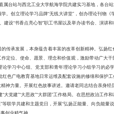
宁直属台站与西北工业大学航海学院共建实习基地，各台
学。创立理论学习品牌“无线大讲堂”，创办理论刊物《
站、建设“书香点亮心智”职工书屋以及举办读书会、演讲
因的传承发展，本身蕴含着丰富的改革创新精神。弘扬红
工作定位、使命、愿景、理念和价值观，激励带动广大干
理论学习中心组、党支部和青年理论学习小组学习的必学
首批红色广电教育基地日常运维及配套设施的修缮和保护工
大精神力量。开展红色故事讲述。邀请老同志结合亲身经历
“大党建”“大思政”“大群团”工作格局。在思想政治工
展”等联学共建和主题党日，开展“弘扬正能量、向负能量说
干事创业精气神。