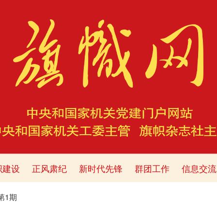
织建设
正风肃纪
新时代先锋
群团工作
信息交流
年第1期