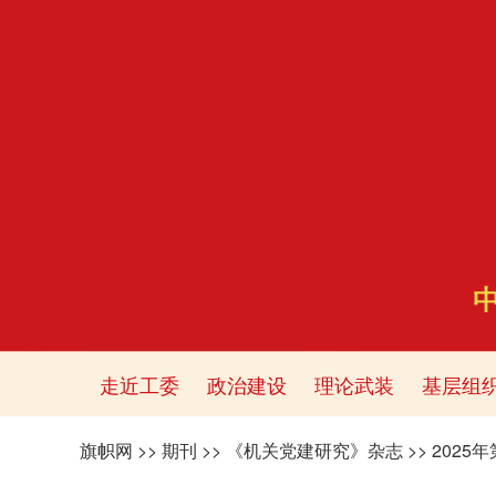
走近工委
政治建设
理论武装
基层组
旗帜网
>>
期刊
>>
《机关党建研究》杂志
>>
2025