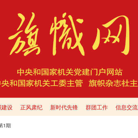
织建设
正风肃纪
新时代先锋
群团工作
信息交流
年第1期