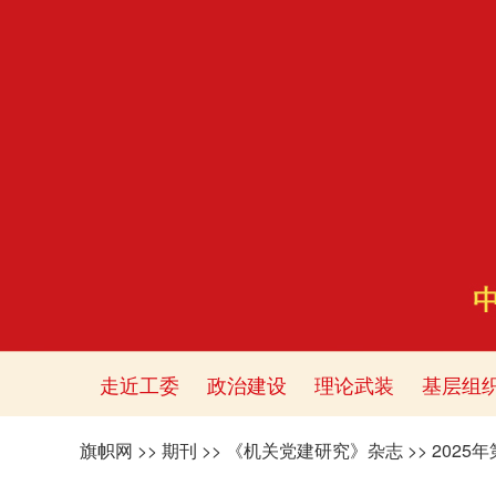
走近工委
政治建设
理论武装
基层组
旗帜网
>>
期刊
>>
《机关党建研究》杂志
>>
2025