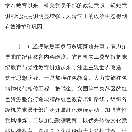
学习教育以来，机关党员干部的政治意识、规矩意
识和纪法意识明显增强，风清气正的政治生态得到
有效维护和巩固。
（三）坚持聚焦重点与系统贯通并重，着力拓
展党的纪律教育内容维度。省直机关工委坚持把党
纪教育与党性教育贯通起来，注重主观世界改造、
筑牢思想防线。一是加强红色教育。大力实施红色
精神代代相传工程，把瑞金、兴国等中央苏区的红
色资源整合打造成精品红色教育培训路线，组织各
级机关党员干部广泛开展红色走读活动，加强党性
党风锤炼。二是加强政德教育。以优秀传统文化赋
能纪律教育，在机关文化建设中大力弘扬戒贪、清