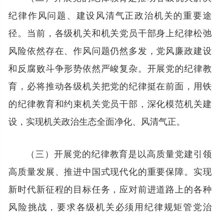
纪律作风问题、建设风清气正政治机关的重要途
径。当前，各级机关和机关党员干部身上纪律松弛
风险依然存在、作风问题仍然多发，党风廉政建设
和反腐败斗争形势依然严峻复杂。开展党的纪律教
育，必将推动各级机关把党的纪律挺在前面，用铁
的纪律教育和约束机关党员干部，深化模范机关建
设，实现机关政治生态全面净化、风清气正。
（三）开展党的纪律教育是以高质量党建引领
高质量发展、推进中国式现代化的重要保障。实现
新时代新征程的目标任务，应对前进道路上的各种
风险挑战，要求各级机关必须用纪律规矩管党治