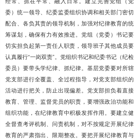
经常、抓在平常、融入日常。建立完善党组（党
委）统一领导、纪委监委组织协调和相关部门密切
配合、各负其责的领导机制，加强对纪律教育的统
筹谋划，确保有力有效推进。党组（党委）书记要
切实担负起第一责任人职责，领导班子其他成员要
认真履行“一岗双责”。党组织书记和纪委书记（纪检
委员）要带头学纪律、抓纪律。基层党委要对所辖
党支部进行全覆盖、全过程指导，对党支部组织的
活动进行把关，防止出现偏差。党支部担负着直接
教育、管理、监督党员的职责，要增强政治功能和
组织功能，在纪律教育中积极发挥作用。要建立健
全督查考评机制、问责机制，对不按规定开展纪律
教育的严肃指出、限期整改。要把开展纪律教育与