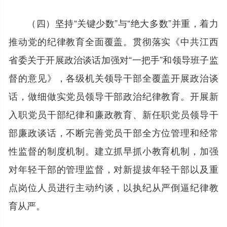
（四）坚持“关键少数”与“绝大多数”并重，着力
推动党的纪律教育全面覆盖。贯彻落实《中共江西
省委关于开展政治谈话加强对“一把手”和领导班子监
督的意见》，各级机关领导干部全覆盖开展政治谈
话，做细做实党员领导干部政治纪律教育。开展新
入职党员干部纪律和廉政教育、新任职党员领导干
部廉政谈话，不断完善党员干部全方位管理和经常
性监督的制度机制。建立抓早抓小教育机制，加强
对年轻干部的管理监督，对新提拔年轻干部以及重
点岗位人员进行主动约谈，以执纪从严倒逼纪律教
育从严。