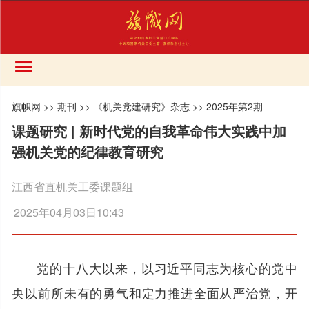
旗帜网
>>
期刊
>>
《机关党建研究》杂志
>>
2025年第2期
课题研究 | 新时代党的自我革命伟大实践中加
强机关党的纪律教育研究
江西省直机关工委课题组
2025年04月03日10:43
党的十八大以来，以习近平同志为核心的党中
央以前所未有的勇气和定力推进全面从严治党，开