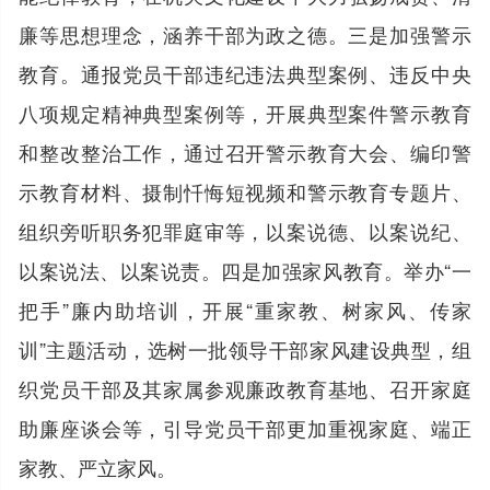
廉等思想理念，涵养干部为政之德。三是加强警示
教育。通报党员干部违纪违法典型案例、违反中央
八项规定精神典型案例等，开展典型案件警示教育
和整改整治工作，通过召开警示教育大会、编印警
示教育材料、摄制忏悔短视频和警示教育专题片、
组织旁听职务犯罪庭审等，以案说德、以案说纪、
以案说法、以案说责。四是加强家风教育。举办“一
把手”廉内助培训，开展“重家教、树家风、传家
训”主题活动，选树一批领导干部家风建设典型，组
织党员干部及其家属参观廉政教育基地、召开家庭
助廉座谈会等，引导党员干部更加重视家庭、端正
家教、严立家风。