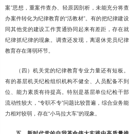
案”思想，重案件查办、轻原因剖析，未能充分将查
办案件转化为纪律教育的“活教材”。有的把纪律建设
同其他党的建设工作贯通协同起来有差距，存在就
纪律抓纪律的现象。调查还发现，离退休党员纪律
教育存在薄弱环节。
（四）机关党的纪律教育专业力量还有短板。
有的基层机关纪检组织机构不健全、人员配备不到
位、能力素质有待提高。特别是基层单位纪检干部
流动性较大，“专职不专”问题比较普遍，综合业务能
力相对较弱，存在“小马拉大车”的现象。
五、新时代党的自我革命伟大实践中高质量推