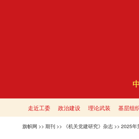
走近工委
政治建设
理论武装
基层组
旗帜网
>>
期刊
>>
《机关党建研究》杂志
>>
2025