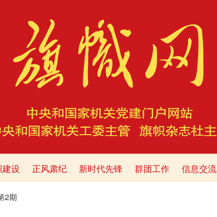
织建设
正风肃纪
新时代先锋
群团工作
信息交流
年第2期