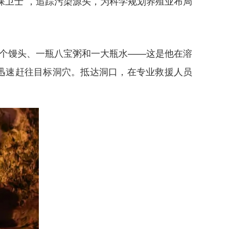
保卫士”，追踪污染源头，为科学规划养殖业布局
三个馒头、一瓶八宝粥和一大瓶水——这是他在溶
事迅速赶往目标洞穴。抵达洞口，在专业救援人员