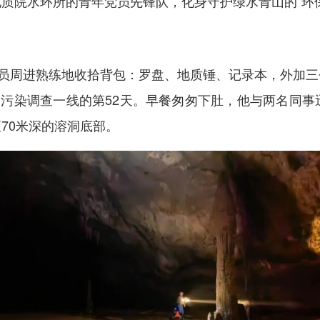
质院水环所的青年党员先锋队，化身守护绿水青山的“环
党员周进熟练地收拾背包：罗盘、地质锤、记录本，外加
洞污染调查一线的第52天。早餐匆匆下肚，他与两名同
70米深的溶洞底部。