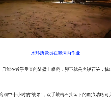
水环所党员在溶洞内作业
，只能在近乎垂直的陡壁上攀爬，脚下就是尖锐石笋，惊
着溶洞中十小时的“战果”，双手敲击石头留下的血痕清晰可