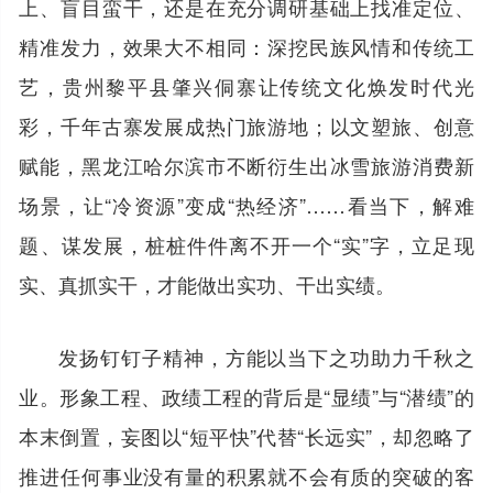
上、盲目蛮干，还是在充分调研基础上找准定位、
精准发力，效果大不相同：深挖民族风情和传统工
艺，贵州黎平县肇兴侗寨让传统文化焕发时代光
彩，千年古寨发展成热门旅游地；以文塑旅、创意
赋能，黑龙江哈尔滨市不断衍生出冰雪旅游消费新
场景，让“冷资源”变成“热经济”……看当下，解难
题、谋发展，桩桩件件离不开一个“实”字，立足现
实、真抓实干，才能做出实功、干出实绩。
发扬钉钉子精神，方能以当下之功助力千秋之
业。形象工程、政绩工程的背后是“显绩”与“潜绩”的
本末倒置，妄图以“短平快”代替“长远实”，却忽略了
推进任何事业没有量的积累就不会有质的突破的客