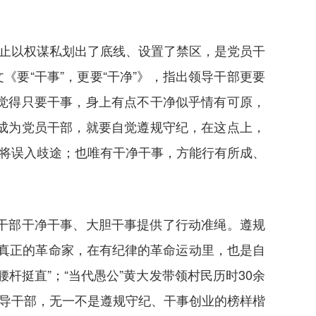
防止以权谋私划出了底线、设置了禁区，是党员干
要“干事”，更要“干净”》，指出领导干部更要
觉得只要干事，身上有点不干净似乎情有可原，
成为党员干部，就要自觉遵规守纪，在这点上，
终将误入歧途；也唯有干净干事，方能行有所成、
干部干净干事、大胆干事提供了行动准绳。遵规
真正的革命家，在有纪律的革命运动里，也是自
杆挺直”；“当代愚公”黄大发带领村民历时30余
领导干部，无一不是遵规守纪、干事创业的榜样楷