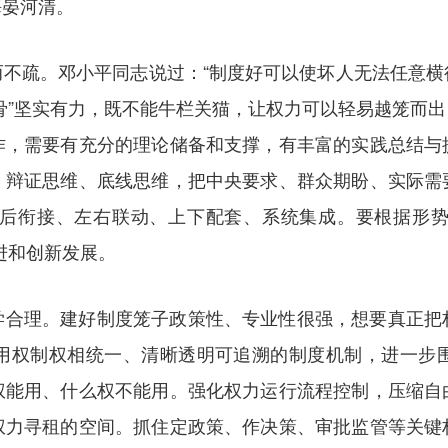
海晏河清。
而不疏。邓小平同志说过：“制度好可以使坏人无法任意横
“笼骨”坚实有力，既不能牛栏关猫，让权力可以轻易越笼而
作，需要有充分的理论储备和支撑，有丰富的实践总结与
、辩证思维、底线思维，把中央要求、群众期盼、实际需
后衔接、左右联动、上下配套、系统集成。要根据形
俱进和创新发展。
学合理。建好制度笼子政策性、专业性很强，想要真正把
用权制权相统一、清晰透明可追溯的制度机制，进一步
权能用、什么权不能用。强化权力运行流程控制，压缩自
权力寻租的空间。抓住定政策、作决策、审批监管等关键