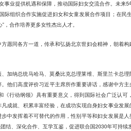
妇女事业提供机遇和保障，推动国际妇女交流合作。未来5年
国际组织合作实施促进妇女和女童发展合作项目；在民生发展
心”，合作培养更多女性杰出人才。
中方愿同各方一道，传承和弘扬北京世妇会精神，朝着构
顿、加纳总统马哈马、莫桑比克总理莱维、斯里兰卡总理
辞。他们高度评价习近平主席所作重要讲话，感谢中方主
》和《行动纲领》具有重要意义，得到国际社会广泛认可
非凡成就、积累丰富经验，在成功实现自身妇女事业发展
进步中发挥着不可替代的作用，性别平等和妇女发展是人
团结、深化合作、互学互鉴，促进联合国2030年可持续