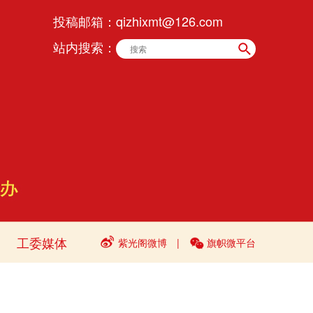
投稿邮箱：
qizhixmt@126.com
站内搜索：
工委媒体
紫光阁微博
|
旗帜微平台