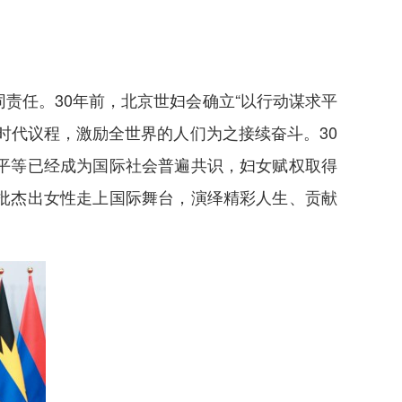
责任。30年前，北京世妇会确立“以行动谋求平
时代议程，激励全世界的人们为之接续奋斗。30
平等已经成为国际社会普遍共识，妇女赋权取得
批杰出女性走上国际舞台，演绎精彩人生、贡献