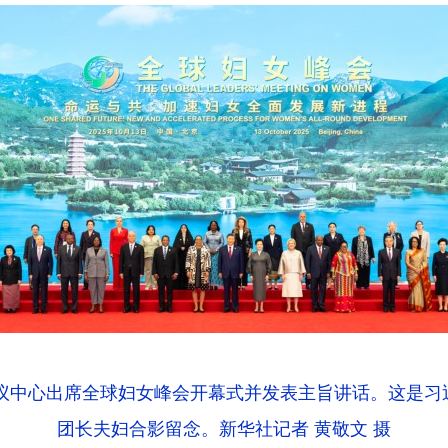
会议中心出席全球妇女峰会开幕式并发表主旨讲话。这是
团长夫妇合影留念。新华社记者 黄敬文 摄