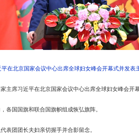
习近平在北京国家会议中心出席全球妇女峰会开幕式并发表主
午，国家主席习近平在北京国家会议中心出席全球妇女峰会开
内，各国国旗和联合国旗帜组成恢弘旗阵。
织代表团团长夫妇亲切握手并合影留念。