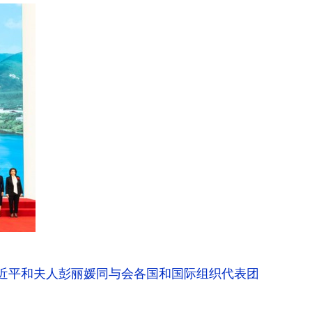
习近平和夫人彭丽媛同与会各国和国际组织代表团