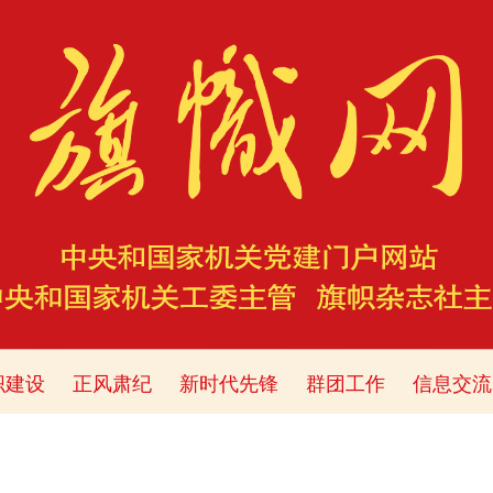
织建设
正风肃纪
新时代先锋
群团工作
信息交流