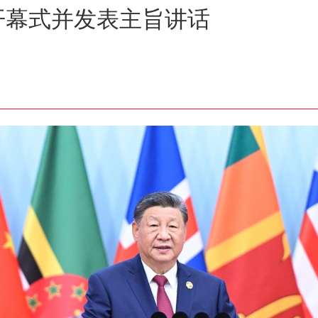
开幕式并发表主旨讲话