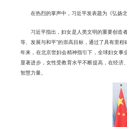
在热烈的掌声中，习近平发表题为《弘扬北
习近平指出，妇女是人类文明的重要创造者
等、发展与和平”的崇高目标，通过了具有里程
年来，在北京世妇会精神指引下，全球妇女事
显著进步，女性受教育水平不断提高，在经济
智慧力量。