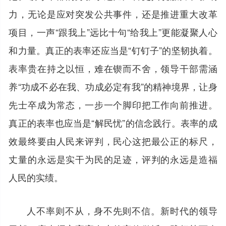
力，无论是应对突发公共事件，还是推进重大改革
项目，一声“跟我上”远比十句“给我上”更能凝聚人心
和力量。真正的表率还应当是“钉钉子”的坚韧执着。
表率贵在持之以恒，难在锲而不舍，领导干部需涵
养“功成不必在我、功成必定有我”的精神境界，让身
先士卒成为常态，一步一个脚印把工作向前推进。
真正的表率也应当是“解民忧”的信念践行。表率的成
效最终要由人民来评判，民心这把最公正的标尺，
丈量的永远是实干为民的足迹，评判的永远是造福
人民的实绩。
人不率则不从，身不先则不信。新时代的领导