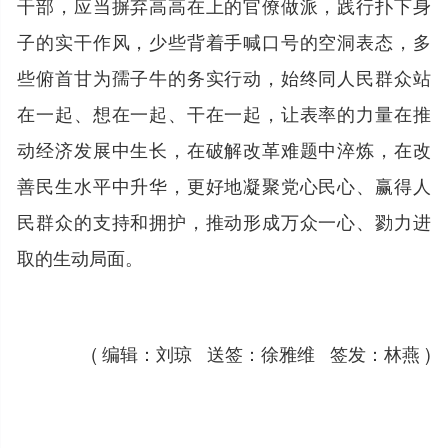
干部，应当摒弃高高在上的官僚做派，践行扑下身
子的实干作风，少些背着手喊口号的空洞表态，多
些俯首甘为孺子牛的务实行动，始终同人民群众站
在一起、想在一起、干在一起，让表率的力量在推
动经济发展中生长，在破解改革难题中淬炼，在改
善民生水平中升华，更好地凝聚党心民心、赢得人
民群众的支持和拥护，推动形成万众一心、勠力进
取的生动局面。
( 编辑：刘琼 送签：徐雅维 签发：林燕 )