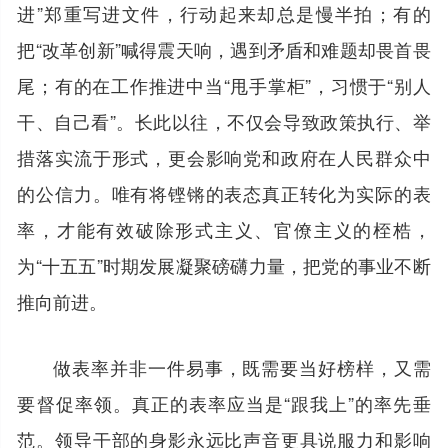
进”郑重写进文件，行动起来却总是慢半拍；有的
把“改革创新”喊得震天响，遇到矛盾和难题却畏首畏
尾；有的在工作推进中当“甩手掌柜”，习惯于“别人
干、自己看”。长此以往，不仅会导致政策执行、举
措落实流于形式，更会影响党和政府在人民群众中
的公信力。唯有将铿锵的表态真正转化为实际的表
率，才能有效破除形式主义、官僚主义的桎梏，
为“十五五”时期发展凝聚磅礴力量，把党的事业不断
推向前进。
做表率并非一件易事，既需要当好榜样，又需
要督促率领。真正的表率应当是“跟我上”的率先垂
范。领导干部的身影永远比声音更具说服力和影响