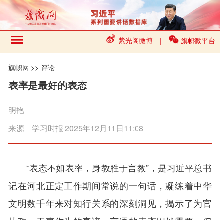
紫光阁微博
|
旗帜微平台
旗帜网
>>
评论
表率是最好的表态
明艳
来源：
学习时报
2025年12月11日11:08
“表态不如表率，身教胜于言教”，是习近平总书
记在河北正定工作期间常说的一句话，凝练着中华
文明数千年来对知行关系的深刻洞见，揭示了为官