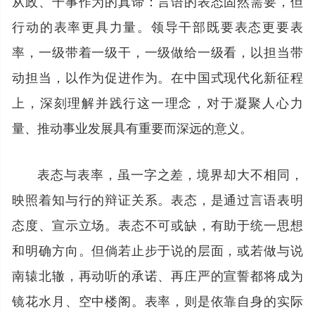
从政、干事作为的真谛：言语的表态固然需要，但
行动的表率更具力量。领导干部既要表态更要表
率，一级带着一级干，一级做给一级看，以担当带
动担当，以作为促进作为。在中国式现代化新征程
上，深刻理解并践行这一理念，对于凝聚人心力
量、推动事业发展具有重要而深远的意义。
表态与表率，虽一字之差，境界却大不相同，
映照着知与行的辩证关系。表态，是通过言语表明
态度、宣示立场。表态不可或缺，有助于统一思想
和明确方向。但倘若止步于说的层面，或若做与说
南辕北辙，再动听的承诺、再庄严的宣誓都将成为
镜花水月、空中楼阁。表率，则是依靠自身的实际