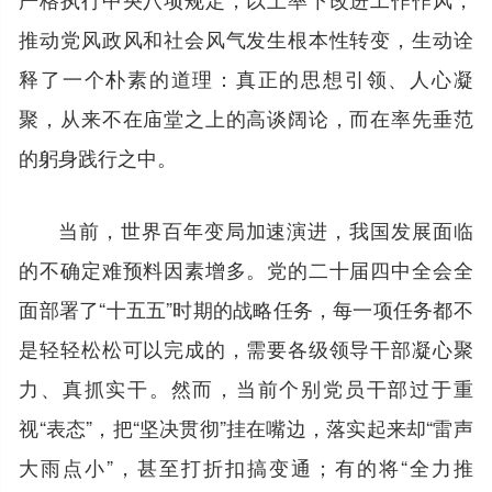
推动党风政风和社会风气发生根本性转变，生动诠
释了一个朴素的道理：真正的思想引领、人心凝
聚，从来不在庙堂之上的高谈阔论，而在率先垂范
的躬身践行之中。
当前，世界百年变局加速演进，我国发展面临
的不确定难预料因素增多。党的二十届四中全会全
面部署了“十五五”时期的战略任务，每一项任务都不
是轻轻松松可以完成的，需要各级领导干部凝心聚
力、真抓实干。然而，当前个别党员干部过于重
视“表态”，把“坚决贯彻”挂在嘴边，落实起来却“雷声
大雨点小”，甚至打折扣搞变通；有的将“全力推