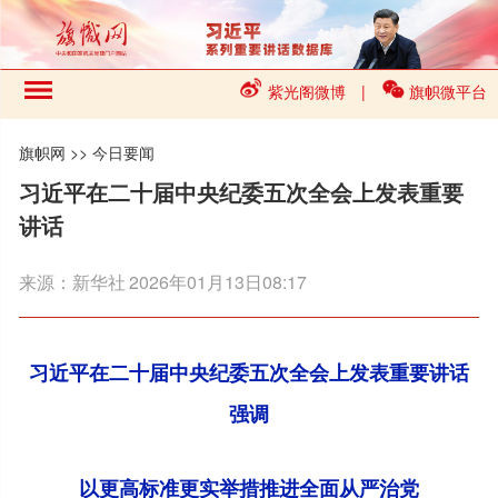
紫光阁微博
|
旗帜微平台
旗帜网
>>
今日要闻
习近平在二十届中央纪委五次全会上发表重要
讲话
来源：
新华社
2026年01月13日08:17
习近平在二十届中央纪委五次全会上发表重要讲话
强调
以更高标准更实举措推进全面从严治党