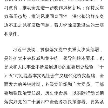
习教育，推动全党进一步改作风树新风；保持反腐
败高压态势，推进风腐同查同治，深化整治群众身
边不正之风和腐败问题，着力铲除腐败滋生的土壤
和条件。
习近平强调，贯彻落实党中央重大决策部署，
是维护党中央权威和集中统一领导的根本要求，也
是党和人民事业不断发展进步的重要历史经验。“十
五五”时期是基本实现社会主义现代化夯实基础、全
面发力的关键时期，各级党组织和广大党员、干部
要增强政治责任感、历史使命感，以实际行动贯彻
落实好党的二十届四中全会各项决策部署。要紧紧