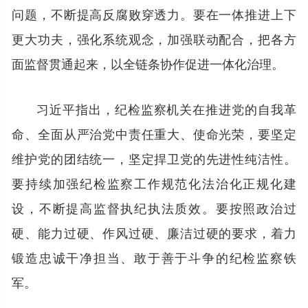
问题，不断提高反腐败穿透力。要在一体推进上下
更大功夫，强化系统观念，加强联动配合，把各方
面监督贯通起来，以全链条协作促进一体化治理。
习近平指出，纪检监察机关在推进党的自我革
命、全面从严治党中责任重大、使命光荣，要坚定
维护党的团结统一，坚定捍卫党的先进性纯洁性。
要持续加强纪检监察工作规范化法治化正规化建
设，不断提高监督执纪执法质效。要按照政治过
硬、能力过硬、作风过硬、廉洁过硬的要求，着力
锻造忠诚干净担当、敢于善于斗争的纪检监察铁
军。