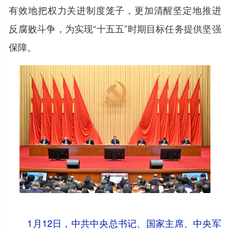
有效地把权力关进制度笼子，更加清醒坚定地推进
反腐败斗争，为实现“十五五”时期目标任务提供坚强
保障。
1月12日，中共中央总书记、国家主席、中央军