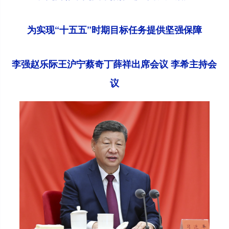
为实现“十五五”时期目标任务提供坚强保障
李强赵乐际王沪宁蔡奇丁薛祥出席会议 李希主持会
议