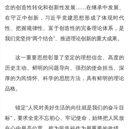
念的创造性转化和创新性发展……在继承中发展、
在守正中创新，习近平党建思想形成了体现时代
性、把握规律性、富于创造性的完备理论体系，是
我们党坚持“两个结合”、推进理论创新的重大成果。
这一重要思想彰显了坚定的理想信念、高度的
历史主动、鲜明的问题导向、强烈的使命担当、深
厚的为民情怀、科学的思想方法，具有鲜明的理论
品格。
锚定“人民对美好生活的向往就是我们的奋斗目
标”，要求全党不忘初心、牢记使命，始终把人民放
在心中最高位置，把为民造福作为最重要的政绩，