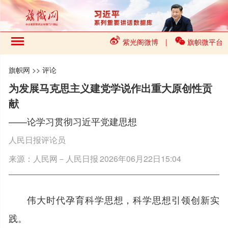
紫光阁微博
|
旗帜微平台
旗帜网
>>
评论
为发展马克思主义建党学说作出重大原创性贡
献
——论学习贯彻习近平党建思想
人民日报评论员
来源：
人民网－人民日报
2026年06月22日15:04
伟大时代孕育科学思想，科学思想引领创新实
践。