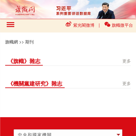
紫光閣微博
|
旗幟微平台
旗幟網
>>
期刊
《旗幟》雜志
更多
《機關黨建研究》雜志
更多
中央和國家機關