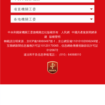
省直機關工委
各地機關工委
中央和國家機關工委旗幟雜志社版權所有 人民網 中國共產黨新聞網承
建 版權聲明
轉載請注明來源，
京ICP備18060497號-1
，京公網安備11010102006249號，
互聯網新聞信息服務許可証10120170065，
信息網絡傳播視聽節目許可証
0120672
違法和不良信息舉報電話：（010）64068010