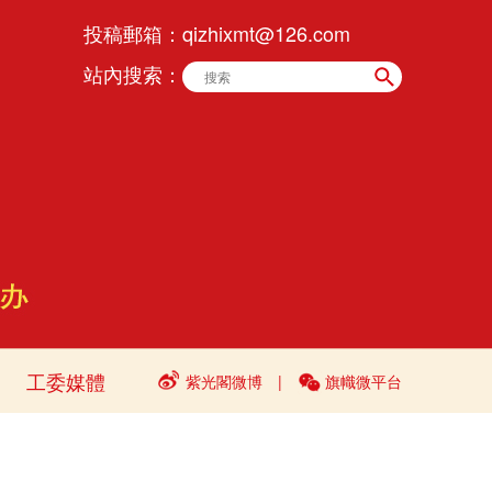
投稿郵箱：
qizhixmt@126.com
站內搜索：
工委媒體
紫光閣微博
|
旗幟微平台