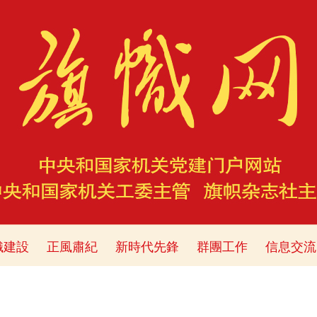
織建設
正風肅紀
新時代先鋒
群團工作
信息交流