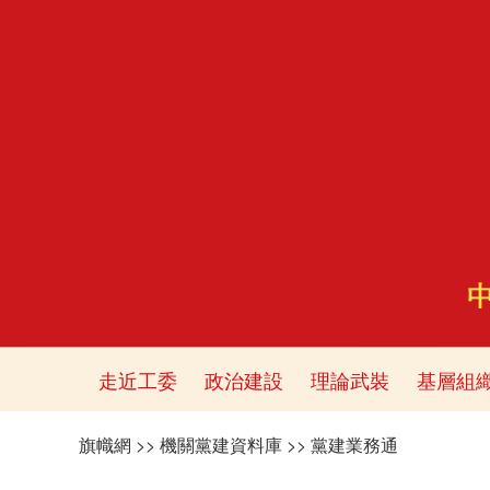
走近工委
政治建設
理論武裝
基層組
旗幟網
>>
機關黨建資料庫
>>
黨建業務通