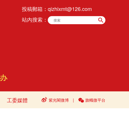
投稿郵箱：
qizhixmt@126.com
站內搜索：
工委媒體
紫光閣微博
|
旗幟微平台