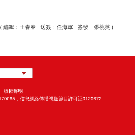
( 編輯：王春春 送簽：任海軍 簽發：張桃英 )
 版權聲明
70065，
信息網絡傳播視聽節目許可証0120672