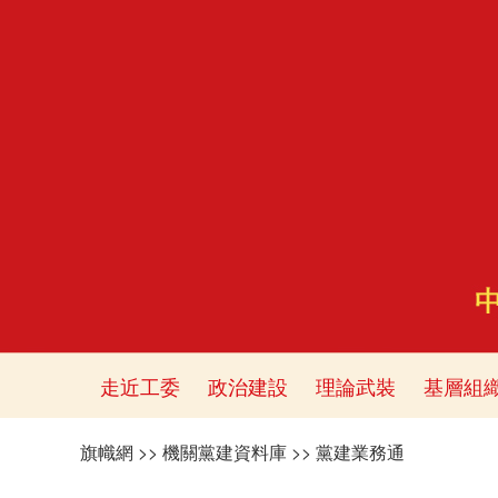
走近工委
政治建設
理論武裝
基層組
旗幟網
>>
機關黨建資料庫
>>
黨建業務通