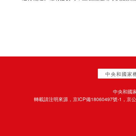
中央和國家
中央和國
轉載請注明來源，
京ICP備18060497號-1
，京公網