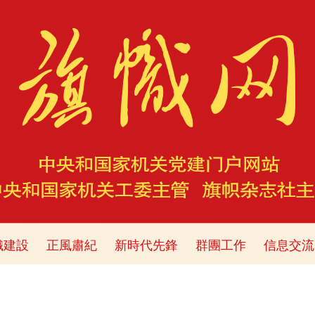
織建設
正風肅紀
新時代先鋒
群團工作
信息交流