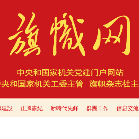
織建設
正風肅紀
新時代先鋒
群團工作
信息交流