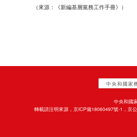
（來源：《新編基層黨務工作手冊》）
中央和國家
中央和國
轉載請注明來源，
京ICP備18060497號-1
，京公網