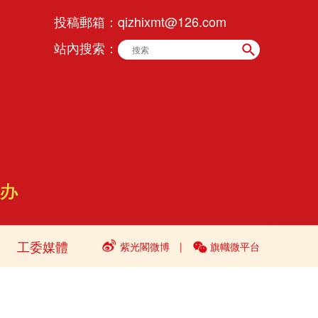
投稿郵箱：
qizhixmt@126.com
站內搜索：
工委媒體
紫光閣微博
|
旗幟微平台