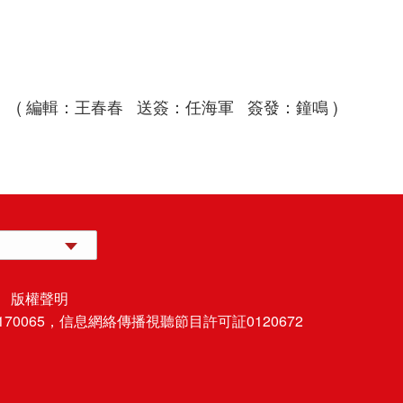
( 編輯：王春春 送簽：任海軍 簽發：鐘鳴 )
 版權聲明
70065，
信息網絡傳播視聽節目許可証0120672