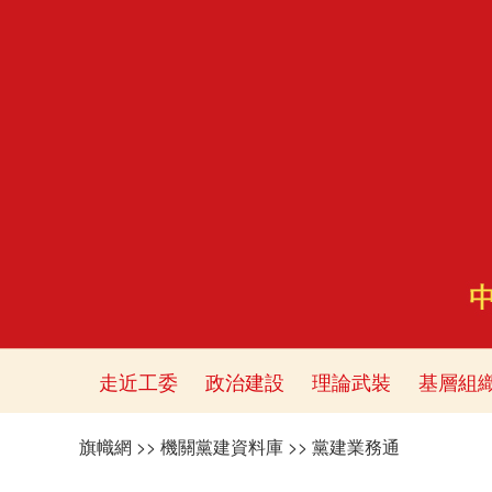
走近工委
政治建設
理論武裝
基層組
旗幟網
>>
機關黨建資料庫
>>
黨建業務通