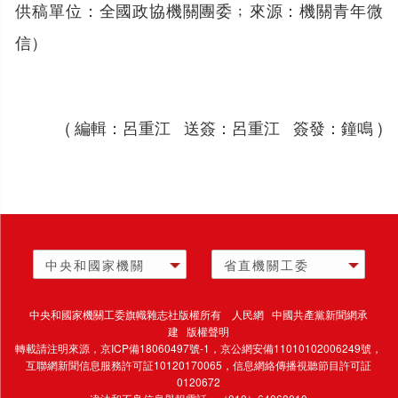
供稿單位：全國政協機關團委﹔來源：機關青年微
信）
( 編輯：呂重江 送簽：呂重江 簽發：鐘鳴 )
中央和國家機關
省直機關工委
中央和國家機關工委旗幟雜志社版權所有 人民網 中國共產黨新聞網承
建 版權聲明
轉載請注明來源，
京ICP備18060497號-1
，京公網安備11010102006249號，
互聯網新聞信息服務許可証10120170065，
信息網絡傳播視聽節目許可証
0120672