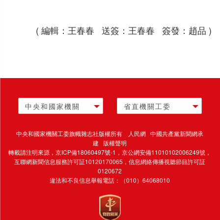
( 編輯：王春春 送簽：王春春 簽發：趙品 )
中央和國家機關
省直機關工委
中央和國家機關工委旗幟雜志社版權所有 人民網 中國共產黨新聞網承
建 版權聲明
轉載請注明來源，
京ICP備18060497號-1
，京公網安備11010102006249號，
互聯網新聞信息服務許可証10120170065，
信息網絡傳播視聽節目許可証
0120672
違法和不良信息舉報電話：（010）64068010