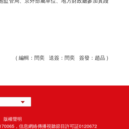
地監管局、京外部屬單位、地方財政廳參加實踐
( 編輯：閆奕 送簽：閆奕 簽發：趙品 )
 版權聲明
70065，
信息網絡傳播視聽節目許可証0120672