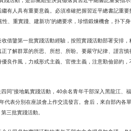
后繼有人具有重要意義。必須准確把握習近平總書記重要
黨性、重實踐、建新功”的總要求，珍惜鍛煉機會，扑下
吸收借鑒第一批實踐活動經驗，按照實踐活動部署安排，
真正了解群眾的所思、所想、所盼。要嚴守紀律、謹言慎
持優良作風，力戒形式主義、官僚主義，注意勤儉節約，
走四同”接地氣實踐活動，40余名青年干部深入黑龍江、
青年代表分別在座談會上作交流發言。會后，來自部內各單
、第三批實踐活動。