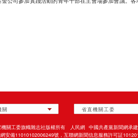
基金公司參加實踐活動的青年干部在主會場參加會議。各
機關
省直機關工委
家機關工委旗幟雜志社版權所有 人民網 中國共產黨新聞網承建
安備11010102006249號，
互聯網新聞信息服務許可証101201