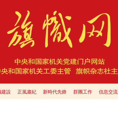
織建設
正風肅紀
新時代先鋒
群團工作
信息交流