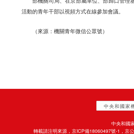
部機關司局、在京部屬單位、部歸口管理
活動的青年干部以視頻方式在線參加會議。
（來源：機關青年微信公眾號）
中央和國家
中央和國
轉載請注明來源，
京ICP備18060497號-1
，京公網