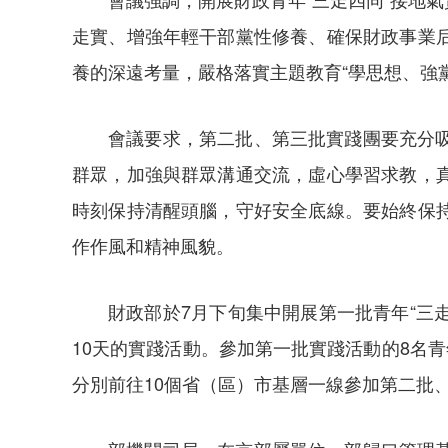
走實、增強年輕干部黨性修養、確保財政事業
養的深遠考量，嚴格落實主題教育“學思想、強
會議要求，第二批、第三批實踐團要充分
群眾，加強與群眾溝通交流，虛心學習求教，
時刻保持清醒頭腦，守好安全底線。要始終保
作作風和精神風貌。
財政部於7月下旬集中開展第一批青年“三
10天的實踐活動。參加第一批實踐活動的8名
分別前往10個省（區）市基層一線參加第二批