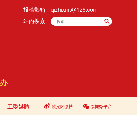
投稿郵箱：
qizhixmt@126.com
站內搜索：
工委媒體
紫光閣微博
|
旗幟微平台