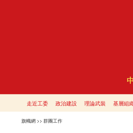
走近工委
政治建設
理論武裝
基層組
旗幟網
>>
群團工作