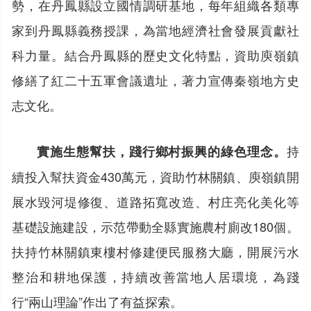
勢，在丹鳳縣設立國情調研基地，每年組織各類專
家到丹鳳縣義務授課，為當地經濟社會發展貢獻社
科力量。結合丹鳳縣的歷史文化特點，資助庾嶺鎮
修繕了紅二十五軍會議遺址，著力宣傳秦嶺地方史
志文化。
持
實施生態幫扶，踐行鄉村振興的綠色理念。
續投入幫扶資金430萬元，資助竹林關鎮、庾嶺鎮開
展水毀河堤修復、道路拓寬改造、村庄亮化美化等
基礎設施建設，示范帶動全縣實施農村廁改180個。
扶持竹林關鎮東樓村修建便民服務大廳，開展污水
整治和耕地保護，持續改善當地人居環境，為踐
行“兩山理論”作出了有益探索。