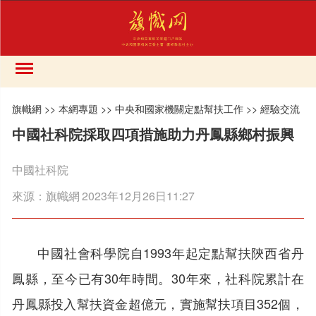
旗幟網
>>
本網專題
>>
中央和國家機關定點幫扶工作
>>
經驗交流
中國社科院採取四項措施助力丹鳳縣鄉村振興
中國社科院
來源：
旗幟網
2023年12月26日11:27
中國社會科學院自1993年起定點幫扶陝西省丹
鳳縣，至今已有30年時間。30年來，社科院累計在
丹鳳縣投入幫扶資金超億元，實施幫扶項目352個，