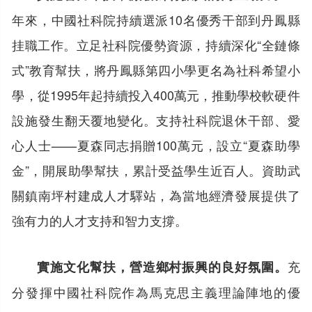
年來，中國社科院持續選派10名優秀干部到丹鳳縣
挂職工作。立足社科院優勢資源，持續深化“全鏈條
式”教育幫扶，將丹鳳縣第四小學更名為社科希望小
學，從1995年起持續投入400萬元，推動學校軟硬件
設施發生翻天覆地變化。支持社科院退休干部、愛
心人士——夏森同志捐贈100萬元，設立“夏森助學
金”，開展助學幫扶，累計受益學生近百人。資助武
關鎮南坪村建成人才驛站，為當地經濟發展提供了
強有力的人才支持和智力支撐。
充
實施文化幫扶，營造鄉村振興的良好氛圍。
分發揮中國社科院作為馬克思主義理論陣地的優