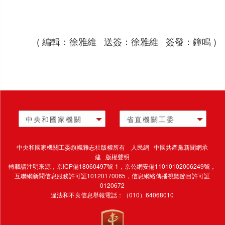
( 編輯：徐雅維 送簽：徐雅維 簽發：鐘鳴 )
中央和國家機關
省直機關工委
中央和國家機關工委旗幟雜志社版權所有 人民網 中國共產黨新聞網承
建 版權聲明
轉載請注明來源，
京ICP備18060497號-1
，京公網安備11010102006249號，
互聯網新聞信息服務許可証10120170065，
信息網絡傳播視聽節目許可証
0120672
違法和不良信息舉報電話：（010）64068010