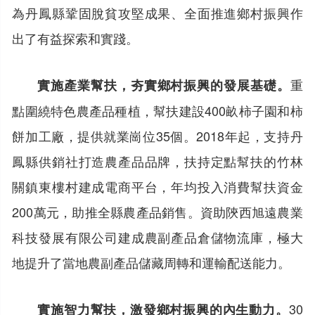
為丹鳳縣鞏固脫貧攻堅成果、全面推進鄉村振興作
出了有益探索和實踐。
重
實施產業幫扶，夯實鄉村振興的發展基礎。
點圍繞特色農產品種植，幫扶建設400畝柿子園和柿
餅加工廠，提供就業崗位35個。2018年起，支持丹
鳳縣供銷社打造農產品品牌，扶持定點幫扶的竹林
關鎮東樓村建成電商平台，年均投入消費幫扶資金
200萬元，助推全縣農產品銷售。資助陝西旭遠農業
科技發展有限公司建成農副產品倉儲物流庫，極大
地提升了當地農副產品儲藏周轉和運輸配送能力。
30
實施智力幫扶，激發鄉村振興的內生動力。