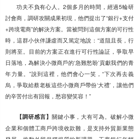
功夫不負有心人。2個多月的時間，經過5輪研
討會商，調研攻關成果初現，他們提出了“銀行+支付
+跨境電商”的解決方案。當被問到這個方案的可行性
時，這群小伙伴謙虛而又篤定地說：“道阻且長，行
則將至。目前的方案正在進行可行性論証，爭取早
日落地，為解決小微商戶的‘急難愁盼’貢獻我們的青
年力量。”說到這裡，他們會心一笑，“下次再去義
烏，爭取給蔡老板這些小微商戶帶份‘大禮’，讓他們
的辛苦付出有回報，愁容變笑容！”
關鍵小事，大有可為。破解小微
【調研感言】
企業和個體工商戶跨境收款難，是支持外貿新業態