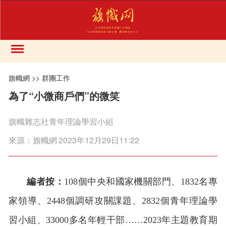
旗幟網
>>
群團工作
為了“小微商戶們”的微笑
旗幟雜志社青年理論學習小組
來源：
旗幟網
2023年12月29日11:22
編者按：
108個中央和國家機關部門、1832名專
家領導、2448個調研攻關課題、2832個青年理論學
習小組、33000多名年輕干部……2023年主題教育期