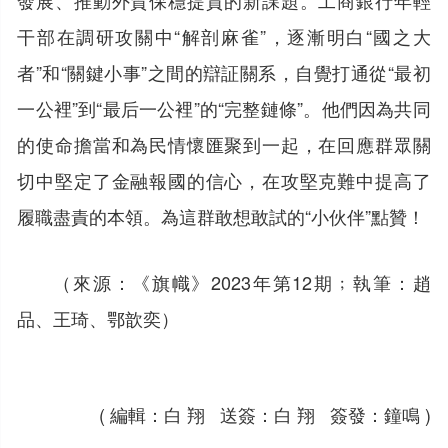
發展、推動外貿保穩提質的新課題。工商銀行年輕
干部在調研攻關中“解剖麻雀”，逐漸明白“國之大
者”和“關鍵小事”之間的辯証關系，自覺打通從“最初
一公裡”到“最后一公裡”的“完整鏈條”。他們因為共同
的使命擔當和為民情懷匯聚到一起，在回應群眾關
切中堅定了金融報國的信心，在攻堅克難中提高了
履職盡責的本領。為這群敢想敢試的“小伙伴”點贊！
（來源：《旗幟》2023年第12期﹔執筆：趙
品、王琦、鄂歆奕）
( 編輯：白 翔 送簽：白 翔 簽發：鐘鳴 )