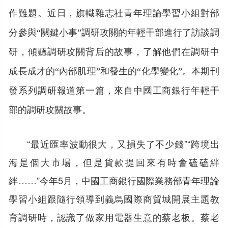
作難題。近日，旗幟雜志社青年理論學習小組對部
分參與“關鍵小事”調研攻關的年輕干部進行了訪談調
研，傾聽調研攻關背后的故事，了解他們在調研中
成長成才的“內部肌理”和發生的“化學變化”。本期刊
發系列調研報道第一篇，來自中國工商銀行年輕干
部的調研攻關故事。
“最近匯率波動很大，又損失了不少錢”“跨境出
海是個大市場，但是貨款提回來有時會磕磕絆
絆……”今年5月，中國工商銀行國際業務部青年理論
學習小組跟隨行領導到義烏國際商貿城開展主題教
育調研時，認識了做家用電器生意的蔡老板。蔡老