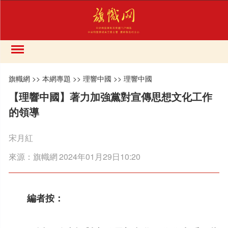
旗幟網
>>
本網專題
>>
理響中國
>>
理響中國
【理響中國】著力加強黨對宣傳思想文化工作
的領導
宋月紅
來源：
旗幟網
2024年01月29日10:20
編者按：