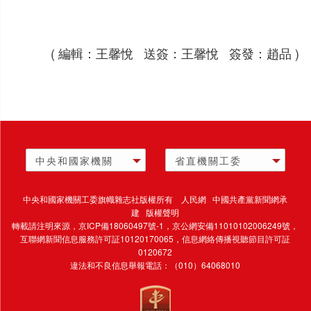
( 編輯：王馨悅 送簽：王馨悅 簽發：趙品 )
中央和國家機關
省直機關工委
中央和國家機關工委旗幟雜志社版權所有 人民網 中國共產黨新聞網承
建 版權聲明
轉載請注明來源，
京ICP備18060497號-1
，京公網安備11010102006249號，
互聯網新聞信息服務許可証10120170065，
信息網絡傳播視聽節目許可証
0120672
違法和不良信息舉報電話：（010）64068010