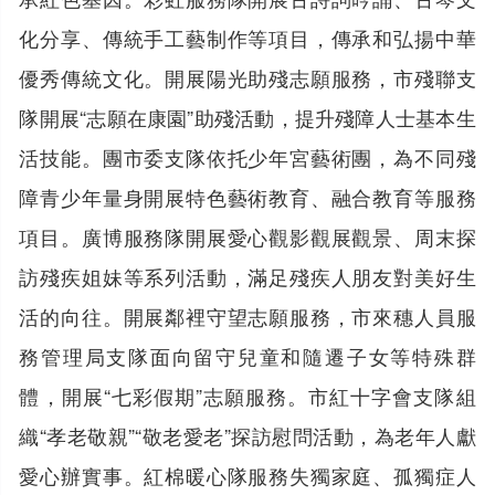
化分享、傳統手工藝制作等項目，傳承和弘揚中華
優秀傳統文化。開展陽光助殘志願服務，市殘聯支
隊開展“志願在康園”助殘活動，提升殘障人士基本生
活技能。團市委支隊依托少年宮藝術團，為不同殘
障青少年量身開展特色藝術教育、融合教育等服務
項目。廣博服務隊開展愛心觀影觀展觀景、周末探
訪殘疾姐妹等系列活動，滿足殘疾人朋友對美好生
活的向往。開展鄰裡守望志願服務，市來穗人員服
務管理局支隊面向留守兒童和隨遷子女等特殊群
體，開展“七彩假期”志願服務。市紅十字會支隊組
織“孝老敬親”“敬老愛老”探訪慰問活動，為老年人獻
愛心辦實事。紅棉暖心隊服務失獨家庭、孤獨症人