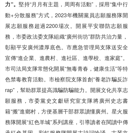
堅持“月月有主題，周周有活動”，採用“集中行
力”。
動+分散服務”方式，2023年機關黨員志願服務隊開
展志願服務超過2200場次。開展平安聯防志願服
務，市委政法委支隊組織“廣州街坊”群防共治力量，
彰顯平安廣州濃厚底色。市應急管理局支隊送安全
宣傳“進企業、進農村、進社區、進學校、進家庭”。
市司法局支隊常態化開展“無毒青春，健康生活”等特
色禁毒教育活動。市檢察院支隊首創“養老詐騙反詐
rap”，幫助群眾提高識騙防騙能力。開展文化共享志
願服務，市委黨史文獻研究室支隊將廣州史志書
籍“搬”進鄉村，方便基層干部群眾讀懂廣州。星火服
務隊開展“紅色羊城”系列講座，引導讀者在閱讀中傳
承紅色基因。彩虹服務隊開展古詩詞吟誦、古琴文