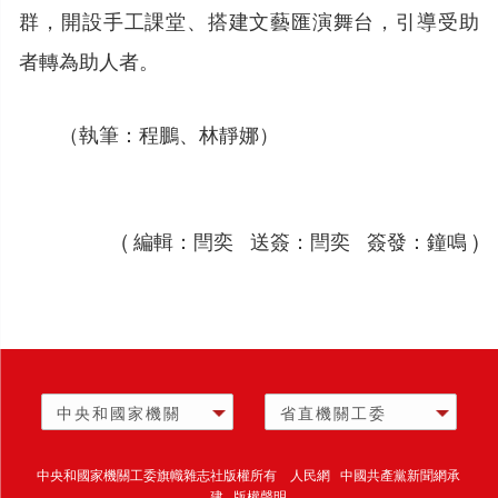
群，開設手工課堂、搭建文藝匯演舞台，引導受助
者轉為助人者。
（執筆：程鵬、林靜娜）
( 編輯：閆奕 送簽：閆奕 簽發：鐘鳴 )
中央和國家機關
省直機關工委
中央和國家機關工委旗幟雜志社版權所有 人民網 中國共產黨新聞網承
建 版權聲明