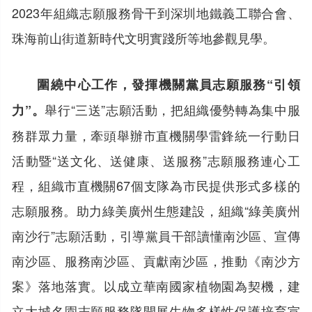
2023年組織志願服務骨干到深圳地鐵義工聯合會、
珠海前山街道新時代文明實踐所等地參觀見學。
圍繞中心工作，發揮機關黨員志願服務“引領
舉行“三送”志願活動，把組織優勢轉為集中服
力”。
務群眾力量，牽頭舉辦市直機關學雷鋒統一行動日
活動暨“送文化、送健康、送服務”志願服務連心工
程，組織市直機關67個支隊為市民提供形式多樣的
志願服務。助力綠美廣州生態建設，組織“綠美廣州
南沙行”志願活動，引導黨員干部讀懂南沙區、宣傳
南沙區、服務南沙區、貢獻南沙區，推動《南沙方
案》落地落實。以成立華南國家植物園為契機，建
立大城名園志願服務隊開展生物多樣性保護培育宣