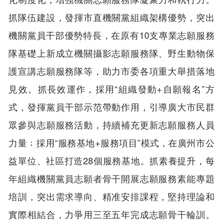
抓隊伍建設，發揮市直機關黨組織架構優勢，突出
機關黨員干部優勢特長，在原有10支專業志願服務
隊基礎上新成立機關攝影志願服務隊、野生動物保
護宣講志願服務隊等，助力市委各項重大舉措落地
見效。抓長效運作，採用“組織發動+自願報名”方
式，發揮黨員干部示范帶動作用，引導廣大市民群
眾參與志願服務活動，持續補充更新志願服務人員
力量﹔採用“服務基地+服務項目”模式，在廣州市公
益單位、社區打造28個服務基地。抓素養提升，每
年組織機關黨員志願者骨干開展志願服務素能專題
培訓，突出需求導向、精准安排課程，堅持理論和
實際相結合，力爭用三至五年完成志願骨干輪訓。