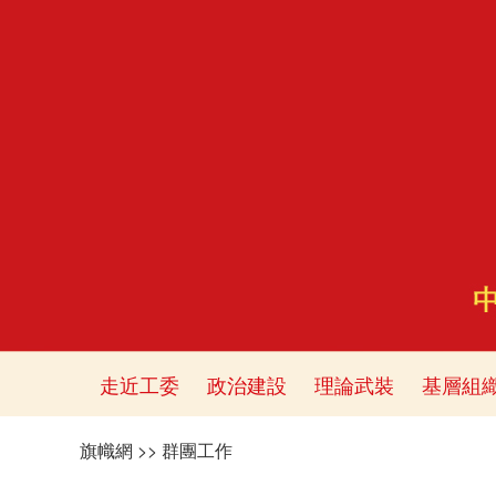
走近工委
政治建設
理論武裝
基層組
旗幟網
>>
群團工作