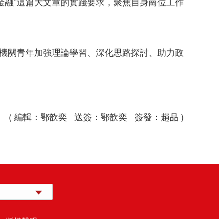
金融”這篇大文章的實踐要求，聚焦自身崗位工作
動機關青年加強理論學習、深化思路探討、助力政
( 編輯：鄂歆奕 送簽：鄂歆奕 簽發：趙品 )