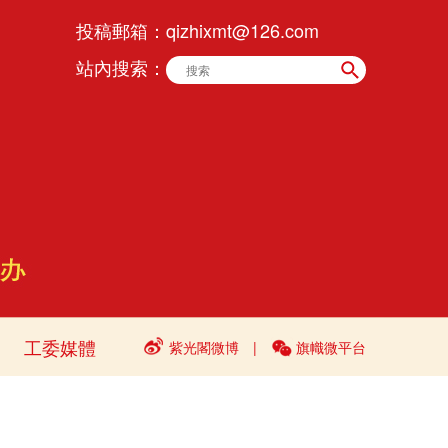
投稿郵箱：
qizhixmt@126.com
站內搜索：
工委媒體
紫光閣微博
|
旗幟微平台