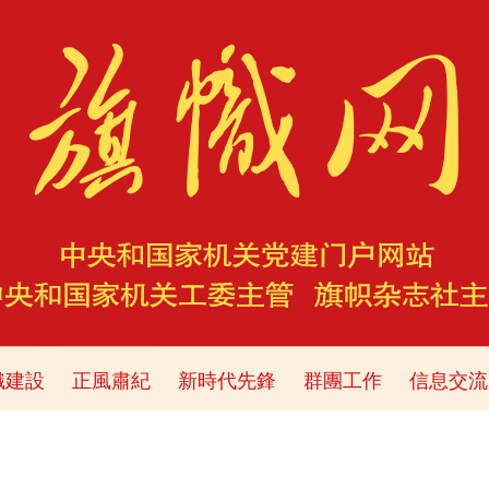
織建設
正風肅紀
新時代先鋒
群團工作
信息交流