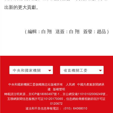
出新的更大貢獻。
( 編輯：白 翔 送簽：白 翔 簽發：趙品 )
中央和國家機關
省直機關工委
中央和國家機關工委旗幟雜志社版權所有 人民網 中國共產黨新聞網承
建 版權聲明
轉載請注明來源，
京ICP備18060497號-1
，京公網安備11010102006249號，
互聯網新聞信息服務許可証10120170065，
信息網絡傳播視聽節目許可証
0120672
違法和不良信息舉報電話：（010）64068010